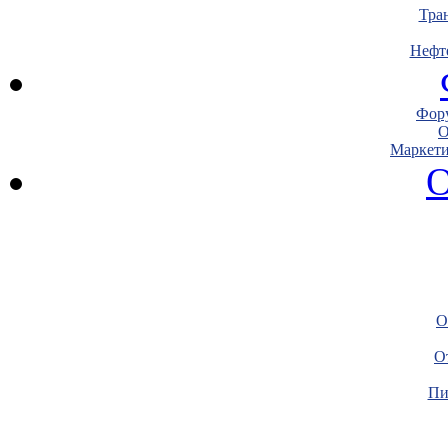
Тра
Нефт
Фору
О
Маркети
О
О
О
Пи