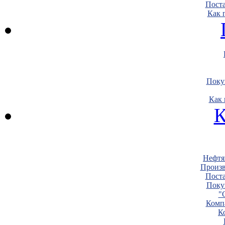
Пост
Как 
Поку
Как 
К
Нефтя
Произв
Пост
Поку
"
Комп
К