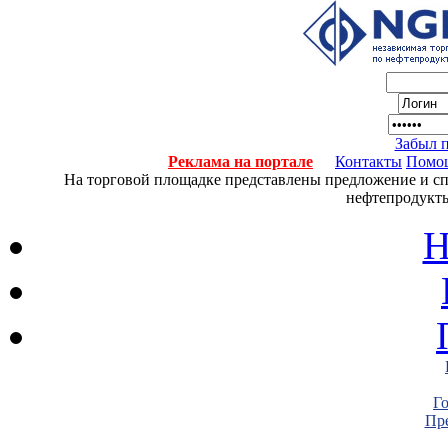
Забыл 
Реклама на портале
Контакты
Помо
На торговой площадке представлены предложение и спро
нефтепродукты
Н
Г
Пре