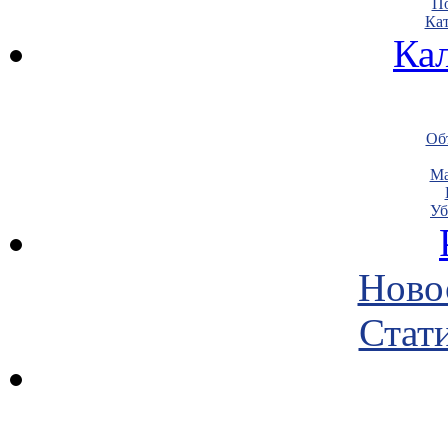
По
Кат
Ка
Объ
Ма
Уб
Ново
Стати