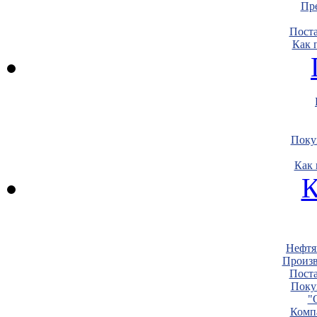
Пре
Пост
Как 
Поку
Как 
К
Нефтя
Произв
Пост
Поку
"
Комп