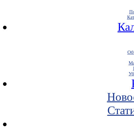
По
Кат
Ка
Объ
Ма
Уб
Ново
Стати