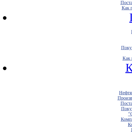
Пост
Как 
Поку
Как 
К
Нефтя
Произв
Пост
Поку
"
Комп
К