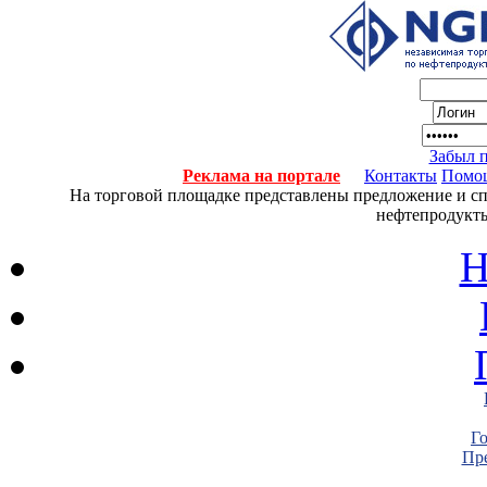
Забыл 
Реклама на портале
Контакты
Помо
На торговой площадке представлены предложение и спро
нефтепродукты
Н
Г
Пре