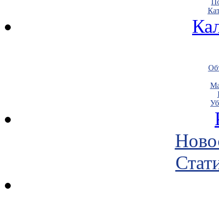
По
Кат
Ка
Объ
Ма
Уб
Ново
Стати