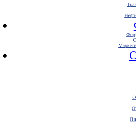
Тра
Нефт
Фору
О
Маркети
О
О
О
Пи