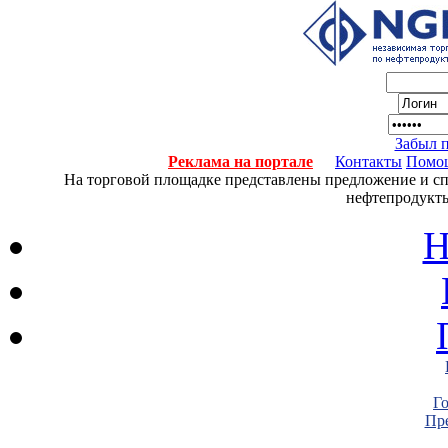
Забыл 
Реклама на портале
Контакты
Помо
На торговой площадке представлены предложение и спро
нефтепродукты
Н
Г
Пре