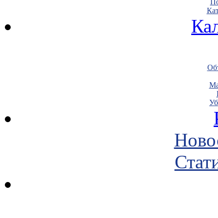
По
Кат
Ка
Объ
Ма
Уб
Ново
Стати