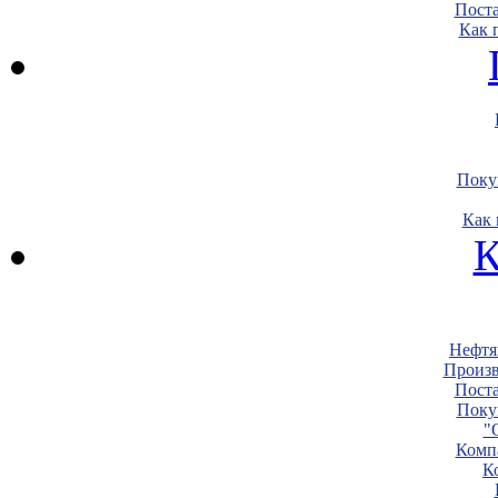
Пост
Как 
Поку
Как 
К
Нефтя
Произв
Пост
Поку
"
Комп
К