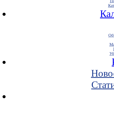
По
Кат
Ка
Объ
Ма
Уб
Ново
Стати