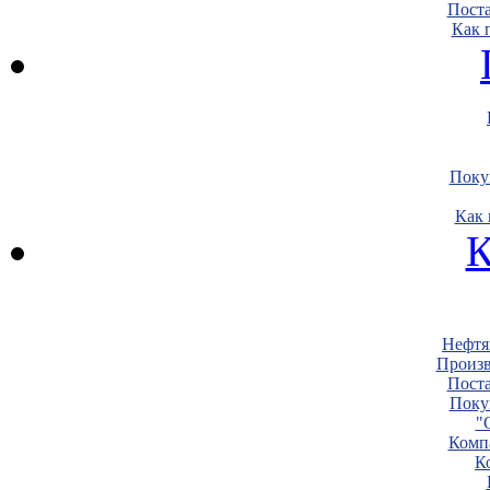
Пост
Как 
Поку
Как 
К
Нефтя
Произв
Пост
Поку
"
Комп
К