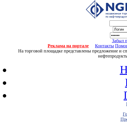
Забыл 
Реклама на портале
Контакты
Помо
На торговой площадке представлены предложение и спро
нефтепродукты
Н
Г
Пре