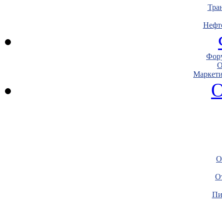
Тра
Нефт
Фору
О
Маркети
О
О
О
Пи