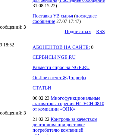
для бензина
(
последнее сообщение
31.08 15:22
)
Поставка УВ сырья
(
последнее
сообщение
27.07 17:47
)
сообщений:
3
Подпиcаться
RSS
09 18:52
АБОНЕНТОВ НА САЙТЕ:
0
СЕРВИСЫ NGE.RU
Размести спрос на NGE.RU
On-line расчет ЖД тарифа
СТАТЬИ
06.02.23
Многофункциональные
активаторы горения HiTECH 0810
от компании «ОНК»
сообщений:
3
21.02.22
Контроль за качеством
дизтоплива при доставке
потребителю компанией