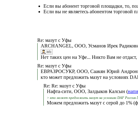
Если вы абонент торговой площадки, то, п
Если вы не являетесь абонентом торговой п
Re: мазут с Уфы
ARCHANGEL, ООО, Усманов Ирек Радикович 
Нет таких цен на Уфе... Никто Вам не отдаст,
Re: мазут с Уфы
ЕВРАЗРОСУКР, ООО, Саакян Юрий Андрони
кто может предложить мазут на условиях DA
Re: Re: мазут с Уфы
Нафта-сити, ООО, Залдыков Калсын (
напи
> кто может предложить мазут на условиях DAF Россия-
Можем предложить мазут с серой до 1% (ф