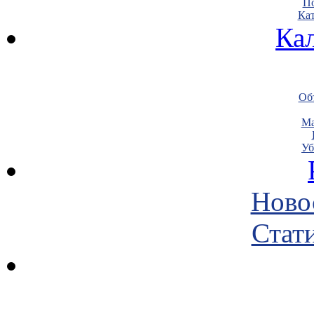
По
Кат
Ка
Объ
Ма
Уб
Ново
Стати