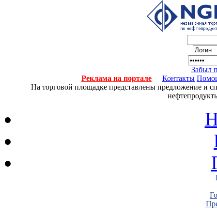
Забыл 
Реклама на портале
Контакты
Помо
На торговой площадке представлены предложение и спро
нефтепродукты
Н
Г
Пре