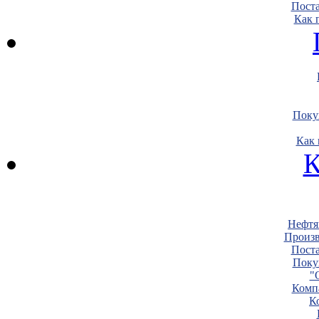
Пост
Как 
Поку
Как 
К
Нефтя
Произв
Пост
Поку
"
Комп
К