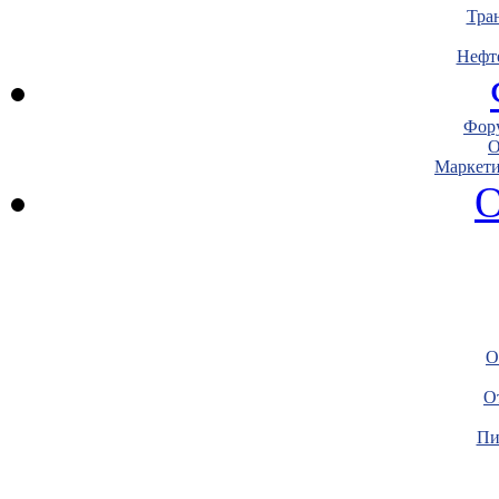
Тра
Нефт
Фору
О
Маркети
О
О
О
Пи