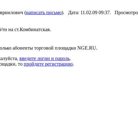
вриилович (
написать письмо
). Дата: 11.02.09 09:37. Просмотр
тн на ст.Комбинатская.
только абоненты торговой площадки NGE.RU.
жалуйста,
введите логин и пароль
.
лощадки, то
пройдите регистрацию
.