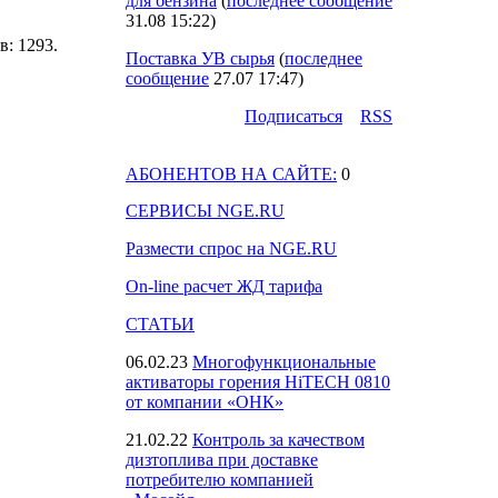
для бензина
(
последнее сообщение
31.08 15:22
)
ов: 1293.
Поставка УВ сырья
(
последнее
сообщение
27.07 17:47
)
Подпиcаться
RSS
АБОНЕНТОВ НА САЙТЕ:
0
СЕРВИСЫ NGE.RU
Размести спрос на NGE.RU
On-line расчет ЖД тарифа
СТАТЬИ
06.02.23
Многофункциональные
активаторы горения HiTECH 0810
от компании «ОНК»
21.02.22
Контроль за качеством
дизтоплива при доставке
потребителю компанией