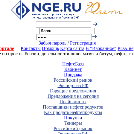
Забыл пароль
/
Регистрация
ортале
Контакты
Помощь
Карта сайта
В "Избранное"
PDA-ве
 спрос на бензин, дизельное топливо, мазут и битум, нефть, г
НефтеБаза
Кабинет
Продажа
Российский рынок
Экспорт из РФ
Горящие предложения
Предложения на сегодня
Прайс-листы
Поставщики нефтепродуктов
Как продать нефтепродукты
Покупка
Тендеры
Российский рынок
Экспорт из РФ