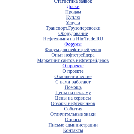
Статистика заявок
Доски
Продам
Куплю
Услуги
Транспорт.Грузоперевозки
Оборудование
Нефтехимия на HimTrade.RU
Форумы
Форум для нефтетрейдеров
Опыт нефтетрейдера
Маркетинг сайтов нефтетрейдеров
О проекте
О проекте
О мошенничестве
С нами работают
Помощь
Цены на рекламу
Цены на сервисы
Обзоры нефтерынков
События
Отличительные знаки
Опросы
Письмо администрации
Контакты