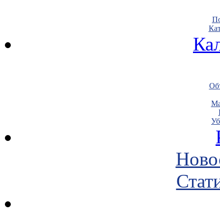
По
Кат
Ка
Объ
Ма
Уб
Ново
Стати