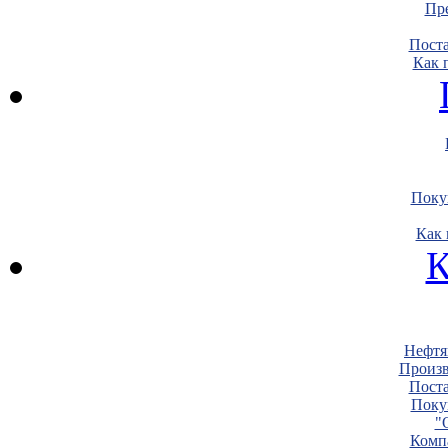
Пре
Пост
Как 
Поку
Как 
К
Нефтя
Произв
Пост
Поку
"
Комп