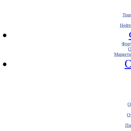
Тра
Нефт
Фору
О
Маркети
О
О
О
Пи