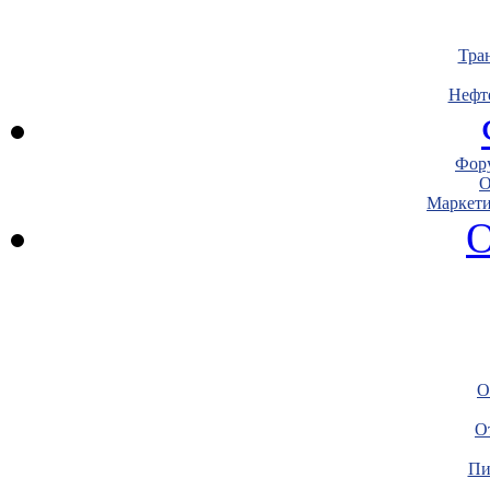
Тра
Нефт
Фору
О
Маркети
О
О
О
Пи