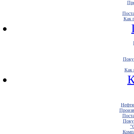
Пре
Пост
Как 
Поку
Как 
К
Нефтя
Произв
Пост
Поку
"
Комп