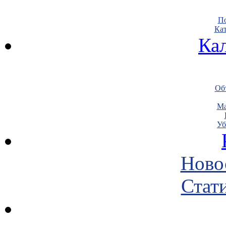
По
Кат
Ка
Объ
Ма
Уб
Ново
Стати