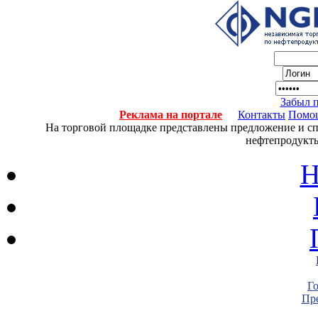
Забыл 
Реклама на портале
Контакты
Помо
На торговой площадке представлены предложение и спро
нефтепродукты
Н
Г
Пре