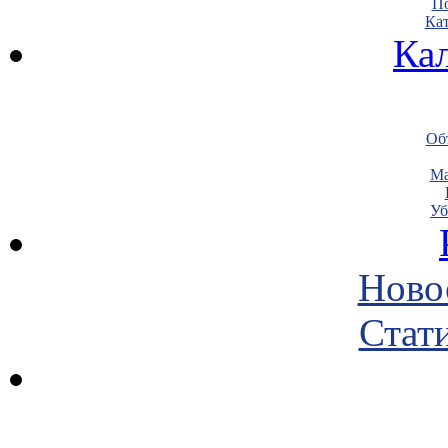
По
Кат
Ка
Объ
Ма
Уб
Ново
Стати