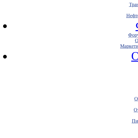
Тра
Нефт
Фору
О
Маркети
О
О
О
Пи