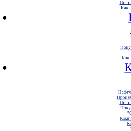
Пост
Как 
Поку
Как 
К
Нефтя
Произв
Пост
Поку
"
Комп
К