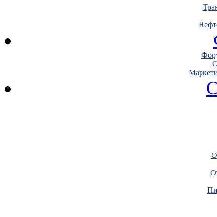
Тра
Нефт
Фору
О
Маркети
О
О
О
Пи