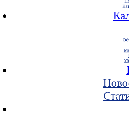
По
Кат
Ка
Объ
Ма
Уб
Ново
Стати