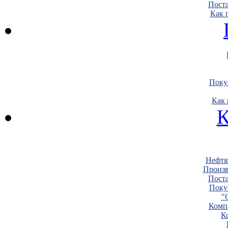
Пост
Как 
Поку
Как 
К
Нефтя
Произв
Пост
Поку
"
Комп
К