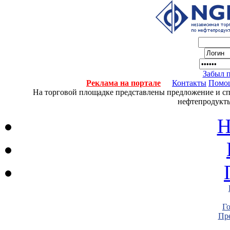
Забыл 
Реклама на портале
Контакты
Помо
На торговой площадке представлены предложение и спро
нефтепродукты
Н
Г
Пре