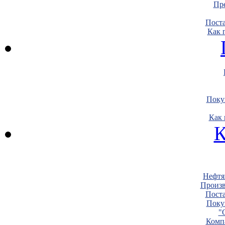
Пре
Пост
Как 
Поку
Как 
К
Нефтя
Произв
Пост
Поку
"
Комп