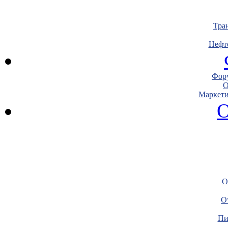
Тра
Нефт
Фору
О
Маркети
О
О
О
Пи