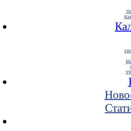
По
Кат
Ка
Объ
Ма
Уб
Ново
Стати