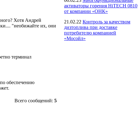
06.02.23
Многофункциональные
активаторы горения HiTECH 0810
от компании «ОНК»
много? Хотя Андрей
21.02.22
Контроль за качеством
ки.... "необижайте их, они
дизтоплива при доставке
потребителю компанией
«Мосойл»
ретно терминал
е по обеспечению
ожет.
Всего сообщений:
5