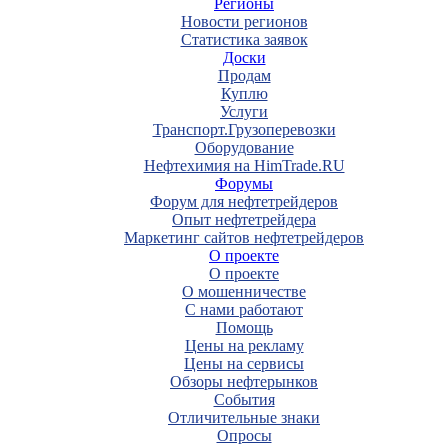
Регионы
Новости регионов
Статистика заявок
Доски
Продам
Куплю
Услуги
Транспорт.Грузоперевозки
Оборудование
Нефтехимия на HimTrade.RU
Форумы
Форум для нефтетрейдеров
Опыт нефтетрейдера
Маркетинг сайтов нефтетрейдеров
О проекте
О проекте
О мошенничестве
С нами работают
Помощь
Цены на рекламу
Цены на сервисы
Обзоры нефтерынков
События
Отличительные знаки
Опросы