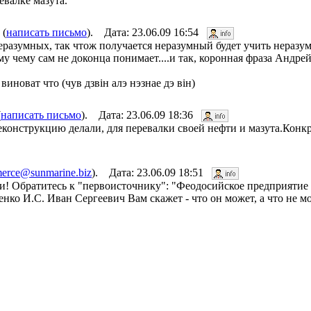
евалке мазута.
 (
написать письмо
). Дата: 23.06.09 16:54
еразумных, так чтож получается неразумный будет учить неразу
у чему сам не доконца понимает....и так, коронная фраза Андрей
новат что (чув дзвiн алэ нэзнае дэ вiн)
(
написать письмо
). Дата: 23.06.09 18:36
реконструкцию делали, для перевалки своей нефти и мазута.Конк
erce@sunmarine.biz
). Дата: 23.06.09 18:51
али! Обратитесь к "первоисточнику": "Феодосийское предприяти
нко И.С. Иван Сергеевич Вам скажет - что он может, а что не м