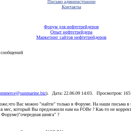
Письмо администрации
Контакты
Форум для нефтетрейдеров
Опыт нефтетрейдера
Маркетинг сайтов нефтетрейдеров
 сообщений
ommerce@sunmarine.biz
). Дата: 22.06.09 14:03. Просмотров: 16
же,что Вас можно "найти" только в Форуме. На наши письма в 
тн.в мес, который Вы предложили нам на FOBe ? Как-то не корре
в Форуме)"очередная шняга" ?