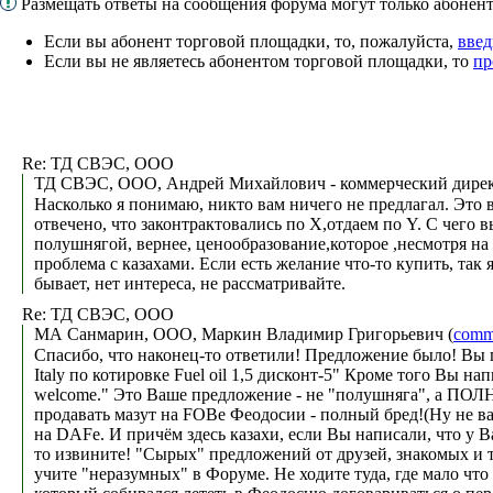
Размещать ответы на сообщения форума могут только абоне
Если вы абонент торговой площадки, то, пожалуйста,
введ
Если вы не являетесь абонентом торговой площадки, то
пр
Re: ТД СВЭС, ООО
ТД СВЭС, ООО, Андрей Михайлович - коммерческий дирек
Насколько я понимаю, никто вам ничего не предлагал. Это 
отвечено, что законтрактовались по Х,отдаем по Y. C чего в
полушнягой, вернее, ценообразование,которое ,несмотря на 
проблема с казахами. Если есть желание что-то купить, так
бывает, нет интереса, не рассматривайте.
Re: ТД СВЭС, ООО
МА Санмарин, ООО, Маркин Владимир Григорьевич (
comm
Cпасибо, что наконец-то ответили! Предложение было! Вы 
Italy по котировке Fuel oil 1,5 дисконт-5" Кроме того Вы н
welcome." Это Ваше предложение - не "полушняга", а ПОЛНАЯ
продавать мазут на FOBе Феодосии - полный бред!(Ну не в
на DAFe. И причём здесь казахи, если Вы написали, что 
то извините! "Сырых" предложений от друзей, знакомых и т.
учите "неразумных" в Форуме. Не ходите туда, где мало что