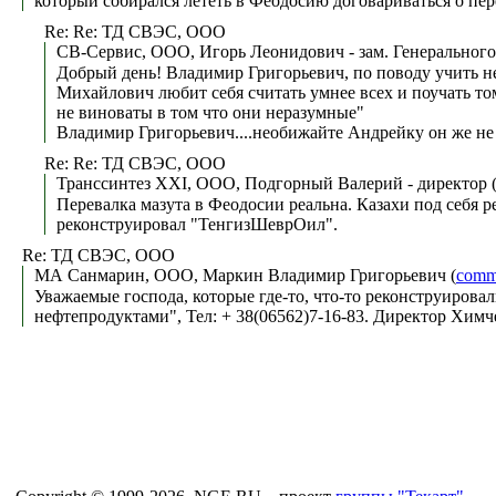
который собирался лететь в Феодосию договариваться о пер
Re: Re: ТД СВЭС, ООО
СВ-Сервис, ООО, Игорь Леонидович - зам. Генерального
Добрый день! Владимир Григорьевич, по поводу учить н
Михайлович любит себя считать умнее всех и поучать том
не виноваты в том что они неразумные"
Владимир Григорьевич....необижайте Андрейку он же не ви
Re: Re: ТД СВЭС, ООО
Транссинтез ХХІ, ООО, Подгорный Валерий - директор 
Перевалка мазута в Феодосии реальна. Казахи под себя 
реконструировал "ТенгизШеврОил".
Re: ТД СВЭС, ООО
МА Санмарин, ООО, Маркин Владимир Григорьевич (
comm
Уважаемые господа, которые где-то, что-то реконструиров
нефтепродуктами", Тел: + 38(06562)7-16-83. Директор Химче