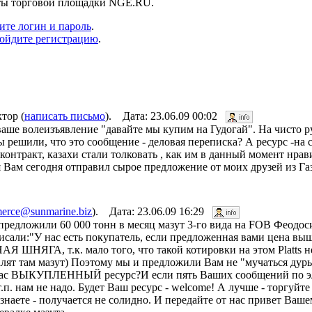
нты торговой площадки NGE.RU.
ите логин и пароль
.
ойдите регистрацию
.
тор (
написать письмо
). Дата: 23.06.09 00:02
ваше волеизъявление "давайте мы купим на Гудогай". На чисто 
ы решили, что это сообщение - деловая переписка? А ресурс -на 
контракт, казахи стали толковать , как им в данный момент нрав
 я Вам сегодня отправил сырое предложение от моих друзей из Г
erce@sunmarine.biz
). Дата: 23.06.09 16:29
предложили 60 000 тонн в месяц мазут 3-го вида на FOB Феодос
аписали:"У нас есть покупатель, если предложенная вами цена выш
 ШНЯГА, т.к. мало того, что такой котировки на этом Platts не
алят там мазут) Поэтому мы и предложили Вам не "мучаться дур
у Вас ВЫКУПЛЕННЫЙ ресурс?И если пять Ваших сообщений по эл.
п. нам не надо. Будет Ваш ресурс - welcome! А лучше - торгуйт
 знаете - получается не солидно. И передайте от нас привет Ваш