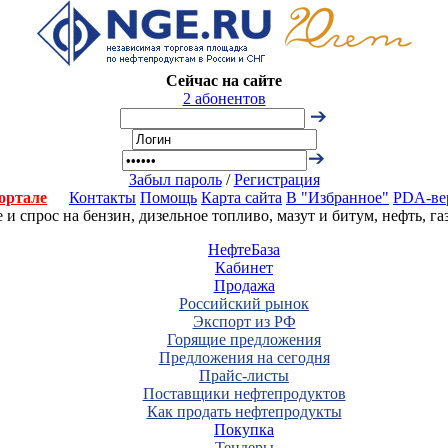
Сейчас на сайте
2 абонентов
Забыл пароль
/
Регистрация
ортале
Контакты
Помощь
Карта сайта
В "Избранное"
PDA-ве
 спрос на бензин, дизельное топливо, мазут и битум, нефть, г
НефтеБаза
Кабинет
Продажа
Российский рынок
Экспорт из РФ
Горящие предложения
Предложения на сегодня
Прайс-листы
Поставщики нефтепродуктов
Как продать нефтепродукты
Покупка
Тендеры