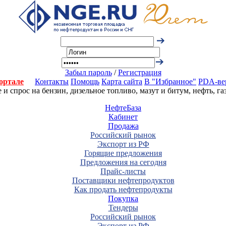
Забыл пароль
/
Регистрация
ортале
Контакты
Помощь
Карта сайта
В "Избранное"
PDA-ве
 спрос на бензин, дизельное топливо, мазут и битум, нефть, г
НефтеБаза
Кабинет
Продажа
Российский рынок
Экспорт из РФ
Горящие предложения
Предложения на сегодня
Прайс-листы
Поставщики нефтепродуктов
Как продать нефтепродукты
Покупка
Тендеры
Российский рынок
Экспорт из РФ