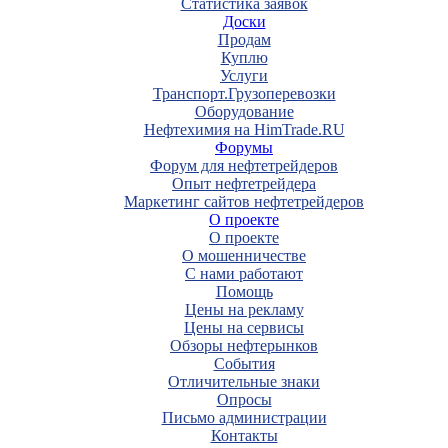
Статистика заявок
Доски
Продам
Куплю
Услуги
Транспорт.Грузоперевозки
Оборудование
Нефтехимия на HimTrade.RU
Форумы
Форум для нефтетрейдеров
Опыт нефтетрейдера
Маркетинг сайтов нефтетрейдеров
О проекте
О проекте
О мошенничестве
С нами работают
Помощь
Цены на рекламу
Цены на сервисы
Обзоры нефтерынков
События
Отличительные знаки
Опросы
Письмо администрации
Контакты