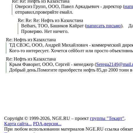
Re: Re: Нефть из Казахстана
Оверсиз Групп, ООО, Павел Аркадьевич - директор (
нап
отправил,проверяйте емайл.
Re: Re: Re: Нефть из Казахстана
Beibars, ТОО, Башиков Кайрат (
написать письмо
). Да
Проверяю. Нет ничего.
Re: Нефть из Казахстана
ТД СВЭС, ООО, Андрей Михайлович - коммерческий дирек
Кого-то интересует. Хочется сейболт или просто объективн
Re: Нефть из Казахстана
Крым Фаворит, ООО, Сергей - менеджер (
Serega2149@mail.
Добрый день.Помогите приобрести нефть 85,до 2000 тонн в 
Copyright © 1999-2026, NGE.RU – проект
группы "Текарт"
.
Карта сайта...
PDA-версия...
При любом использовании материалов NGE.RU ссылка обязат