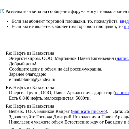
Размещать ответы на сообщения форума могут только абоне
Если вы абонент торговой площадки, то, пожалуйста,
введ
Если вы не являетесь абонентом торговой площадки, то
пр
Re: Нефть из Казахстана
Энерготехпром, ООО, Мартынюк Павел Евгеньевич (
напис
Добрый день!
Сообщите цену и объем на daf россия-украина.
Заранее благодарю.
e-mail:blundi@yandex.ru
Re: Нефть из Казахстана
Оверсиз Групп, ООО, Павел Аркадьевич - директор (
написа
Есть 0.848 нефть, малосернистая, 5000тн.
Re: Нефть из Казахстана
Beibars, ТОО, Башиков Кайрат (
написать письмо
). Дата: 2
Здравствуйте Господа Дмитрий Николаевич и Павел Аркадье
Николаевич укажите объем.Естественно жду от Вас цену и 