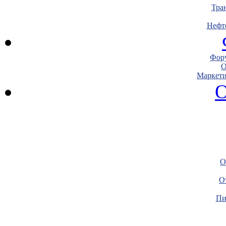
Тра
Нефт
Фору
О
Маркети
О
О
О
Пи