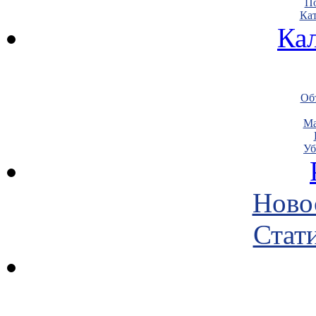
По
Кат
Ка
Объ
Ма
Уб
Ново
Стати