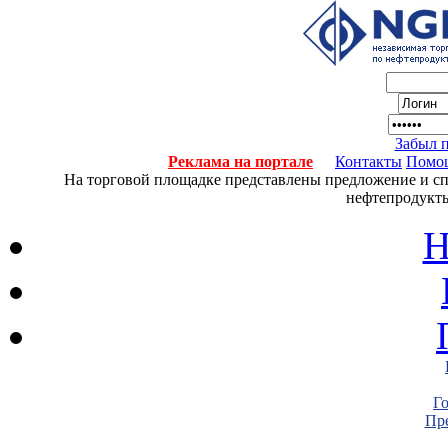
Забыл 
Реклама на портале
Контакты
Помо
На торговой площадке представлены предложение и спро
нефтепродукты
Н
Г
Пре