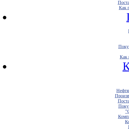
Пост
Как 
Поку
Как 
К
Нефтя
Произв
Пост
Поку
"
Комп
К