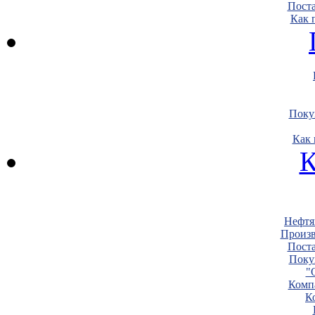
Пост
Как 
Поку
Как 
К
Нефтя
Произв
Пост
Поку
"
Комп
К