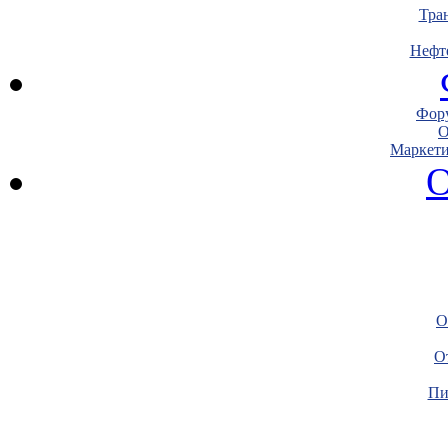
Тра
Нефт
Фору
О
Маркети
О
О
О
Пи