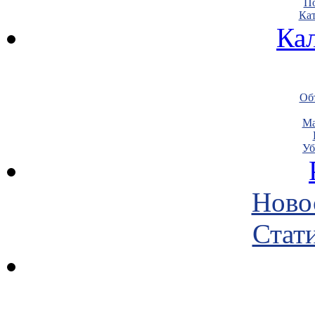
По
Кат
Ка
Объ
Ма
Уб
Ново
Стати