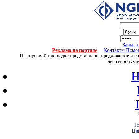
Забыл 
Реклама на портале
Контакты
Помо
На торговой площадке представлены предложение и спро
нефтепродукты
Н
Г
Пре