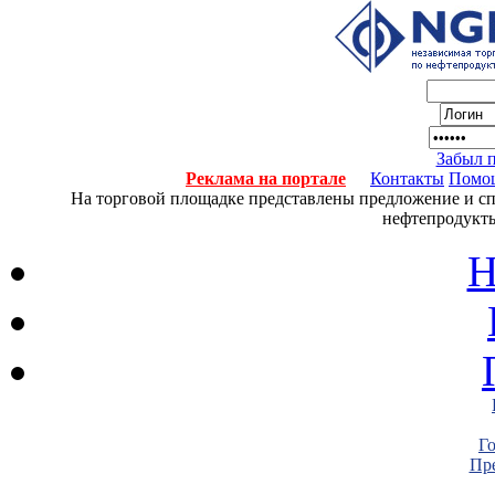
Забыл 
Реклама на портале
Контакты
Помо
На торговой площадке представлены предложение и спро
нефтепродукты
Н
Г
Пре