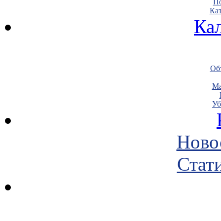
По
Кат
Ка
Объ
Ма
Уб
Ново
Стати