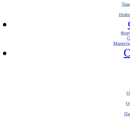
Тра
Нефт
Фору
О
Маркети
О
О
О
Пи