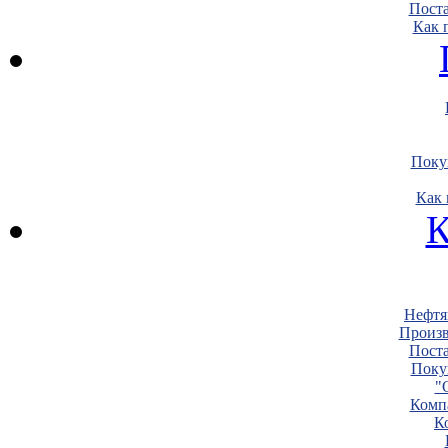
Пост
Как 
Поку
Как 
К
Нефтя
Произв
Пост
Поку
"
Комп
К