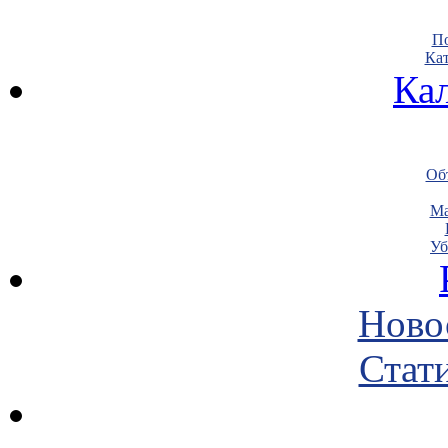
По
Кат
Ка
Объ
Ма
Уб
Ново
Стати