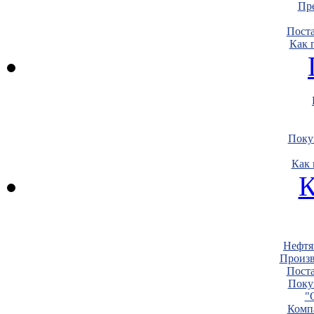
Пре
Пост
Как 
Поку
Как 
К
Нефтя
Произв
Пост
Поку
"
Комп