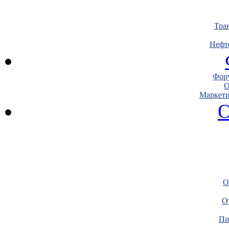
Тра
Нефт
Фору
О
Маркети
О
О
О
Пи