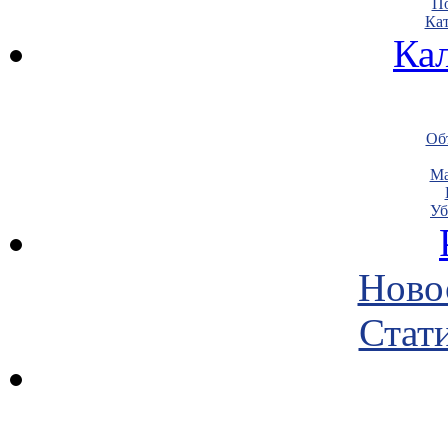
По
Кат
Ка
Объ
Ма
Уб
Ново
Стати