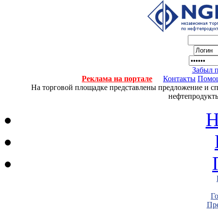
Забыл 
Реклама на портале
Контакты
Помо
На торговой площадке представлены предложение и спро
нефтепродукты
Н
Г
Пре