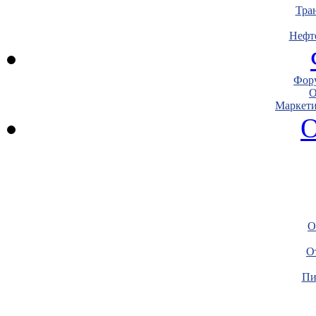
Тра
Нефт
Фору
О
Маркети
О
О
О
Пи