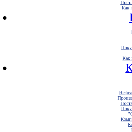
Пост
Как 
Поку
Как 
К
Нефтя
Произв
Пост
Поку
"
Комп
К