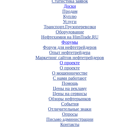
Статистика заявок
Доски
Продам
Куплю
Услуги
Транспорт.Грузоперевозки
Оборудование
Нефтехимия на HimTrade.RU
Форумы
Форум для нефтетрейдеров
Опыт нефтетрейдера
Маркетинг сайтов нефтетрейдеров
О проекте
О проекте
О мошенничестве
С нами работают
Помощь
Цены на рекламу
Цены на сервисы
Обзоры нефтерынков
События
Отличительные знаки
Опросы
Письмо администрации
Контакты