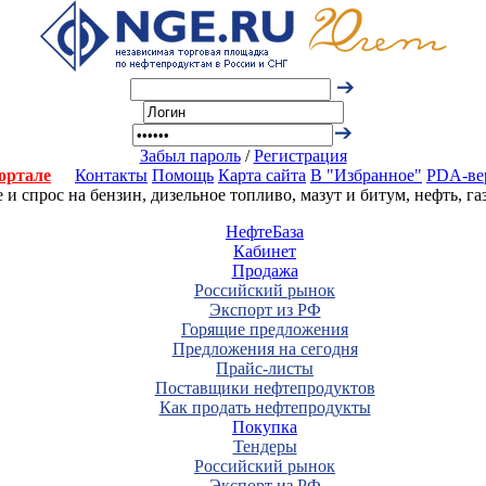
Забыл пароль
/
Регистрация
ортале
Контакты
Помощь
Карта сайта
В "Избранное"
PDA-ве
 спрос на бензин, дизельное топливо, мазут и битум, нефть, г
НефтеБаза
Кабинет
Продажа
Российский рынок
Экспорт из РФ
Горящие предложения
Предложения на сегодня
Прайс-листы
Поставщики нефтепродуктов
Как продать нефтепродукты
Покупка
Тендеры
Российский рынок
Экспорт из РФ