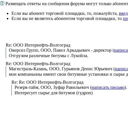
Размещать ответы на сообщения форума могут только абоне
Если вы абонент торговой площадки, то, пожалуйста,
введ
Если вы не являетесь абонентом торговой площадки, то
пр
Re: ООО Интернефть-Волгоград
Оверсиз Групп, ООО, Павел Аркадьевич - директор (
написа
Отгрузим различные битумы с Лукойла.
Re: ООО Интернефть-Волгоград
Магистраль-Казань, ООО, Гурьянов Денис Юрьевич (
напис
мои компаньоны имеют свои битумные установки и сырье дел
Re: Re: ООО Интернефть-Волгоград
Резерв-тайм, ООО, Зуфар Равильевич (
написать письмо
)
Интересует сырье для битумов (гудрон)