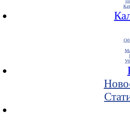
По
Кат
Ка
Объ
Ма
Уб
Ново
Стати