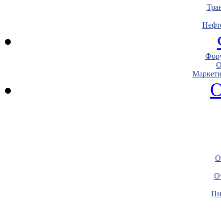
Тра
Нефт
Фору
О
Маркети
О
О
О
Пи