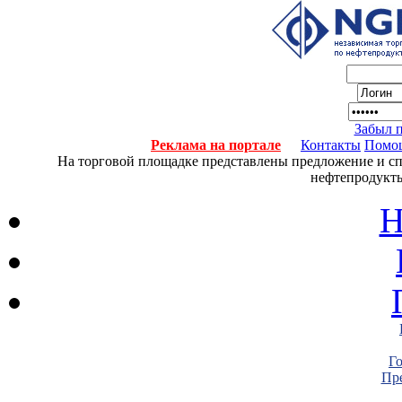
Забыл 
Реклама на портале
Контакты
Помо
На торговой площадке представлены предложение и спро
нефтепродукты
Н
Г
Пре