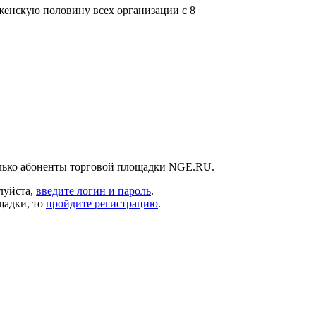
женскую половину всех организации с 8
олько абоненты торговой площадки NGE.RU.
луйста,
введите логин и пароль
.
щадки, то
пройдите регистрацию
.