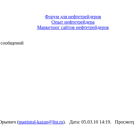
Форум для нефтетрейдеров
Опыт нефтетрейдера
Маркетинг сайтов нефтетрейдеров
 сообщений
рьевич (
magistral-kazan@list.ru
). Дата: 05.03.10 14:19. Просмот