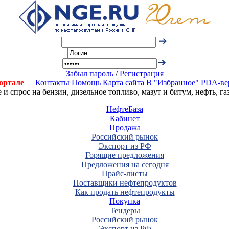
Забыл пароль
/
Регистрация
ортале
Контакты
Помощь
Карта сайта
В "Избранное"
PDA-ве
 спрос на бензин, дизельное топливо, мазут и битум, нефть, г
НефтеБаза
Кабинет
Продажа
Российский рынок
Экспорт из РФ
Горящие предложения
Предложения на сегодня
Прайс-листы
Поставщики нефтепродуктов
Как продать нефтепродукты
Покупка
Тендеры
Российский рынок
Экспорт из РФ