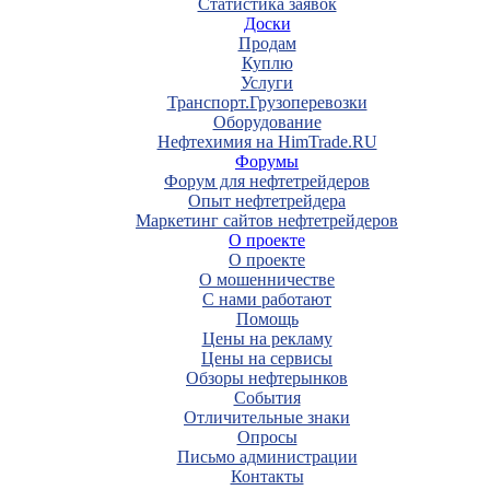
Статистика заявок
Доски
Продам
Куплю
Услуги
Транспорт.Грузоперевозки
Оборудование
Нефтехимия на HimTrade.RU
Форумы
Форум для нефтетрейдеров
Опыт нефтетрейдера
Маркетинг сайтов нефтетрейдеров
О проекте
О проекте
О мошенничестве
С нами работают
Помощь
Цены на рекламу
Цены на сервисы
Обзоры нефтерынков
События
Отличительные знаки
Опросы
Письмо администрации
Контакты