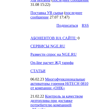
для бензина
(
последнее сообщение
31.08 15:22
)
Поставка УВ сырья
(
последнее
сообщение
27.07 17:47
)
Подпиcаться
RSS
АБОНЕНТОВ НА САЙТЕ:
0
СЕРВИСЫ NGE.RU
Размести спрос на NGE.RU
On-line расчет ЖД тарифа
СТАТЬИ
06.02.23
Многофункциональные
активаторы горения HiTECH 0810
от компании «ОНК»
21.02.22
Контроль за качеством
дизтоплива при доставке
потребителю компанией