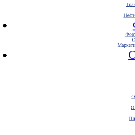
Тра
Нефт
Фору
О
Маркети
О
О
О
Пи