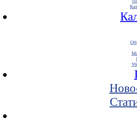
По
Кат
Ка
Объ
Ма
Уб
Ново
Стати