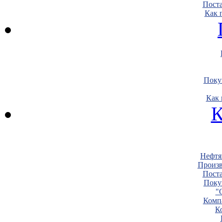
Пост
Как 
Поку
Как 
К
Нефтя
Произв
Пост
Поку
"
Комп
К