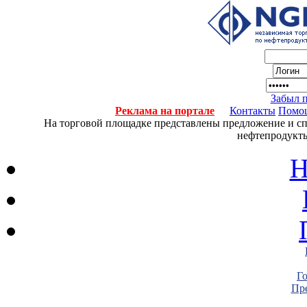
Забыл 
Реклама на портале
Контакты
Помо
На торговой площадке представлены предложение и спро
нефтепродукты
Н
Г
Пре