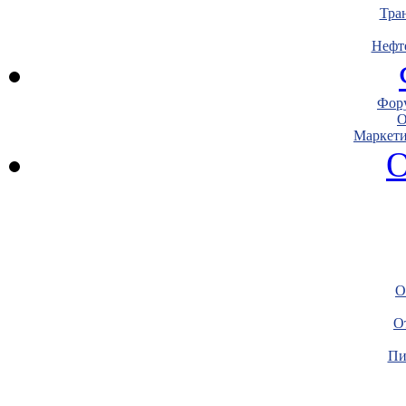
Тра
Нефт
Фору
О
Маркети
О
О
О
Пи