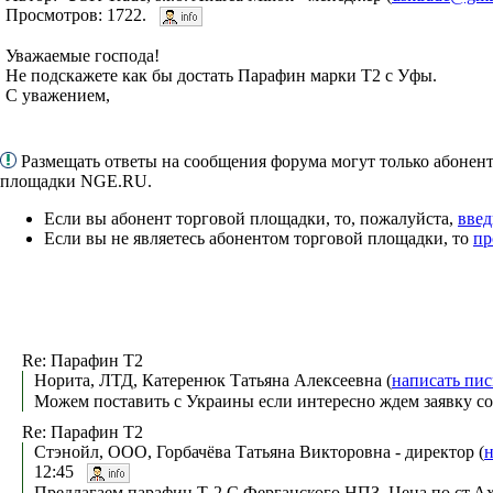
Просмотров: 1722.
Уважаемые господа!
Не подскажете как бы достать Парафин марки Т2 с Уфы.
С уважением,
Размещать ответы на сообщения форума могут только абонен
площадки NGE.RU.
Если вы абонент торговой площадки, то, пожалуйста,
введ
Если вы не являетесь абонентом торговой площадки, то
пр
Re: Парафин Т2
Норита, ЛТД, Катеренюк Татьяна Алексеевна (
написать пи
Можем поставить с Украины если интересно ждем заявку с
Re: Парафин Т2
Стэнойл, ООО, Горбачёва Татьяна Викторовна - директор (
н
12:45
Предлагаем парафин Т-2 С Ферганского НПЗ. Цена по ст.Ах