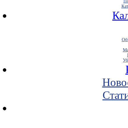
По
Кат
Ка
Объ
Ма
Уб
Ново
Стати