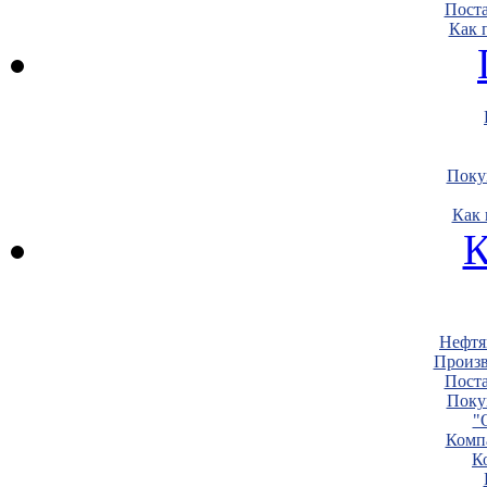
Пост
Как 
Поку
Как 
К
Нефтя
Произв
Пост
Поку
"
Комп
К