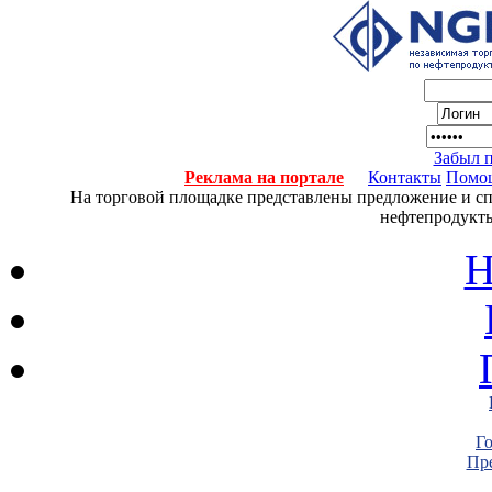
Забыл 
Реклама на портале
Контакты
Помо
На торговой площадке представлены предложение и спро
нефтепродукты
Н
Г
Пре