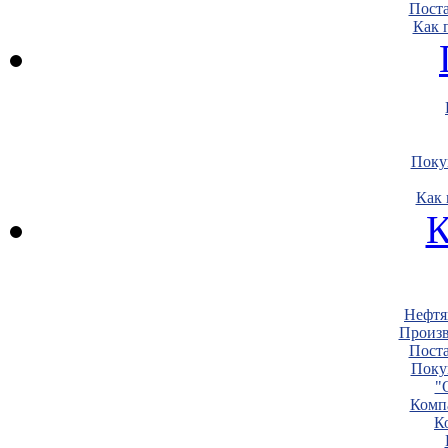
Пост
Как 
Поку
Как 
К
Нефтя
Произв
Пост
Поку
"
Комп
К