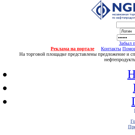
Забыл 
Реклама на портале
Контакты
Помо
На торговой площадке представлены предложение и спро
нефтепродукты
Н
Г
Пре