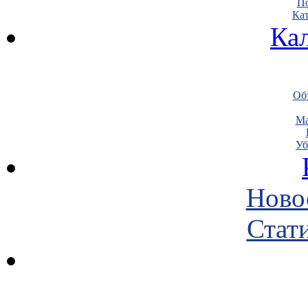
По
Кат
Ка
Объ
Ма
Уб
Ново
Стати