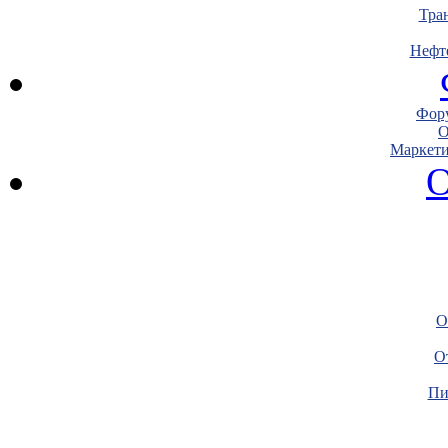
Тра
Нефт
Фору
О
Маркети
О
О
О
Пи