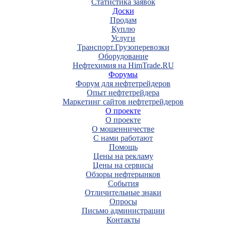
Статистика заявок
Доски
Продам
Куплю
Услуги
Транспорт.Грузоперевозки
Оборудование
Нефтехимия на HimTrade.RU
Форумы
Форум для нефтетрейдеров
Опыт нефтетрейдера
Маркетинг сайтов нефтетрейдеров
О проекте
О проекте
О мошенничестве
С нами работают
Помощь
Цены на рекламу
Цены на сервисы
Обзоры нефтерынков
События
Отличительные знаки
Опросы
Письмо администрации
Контакты