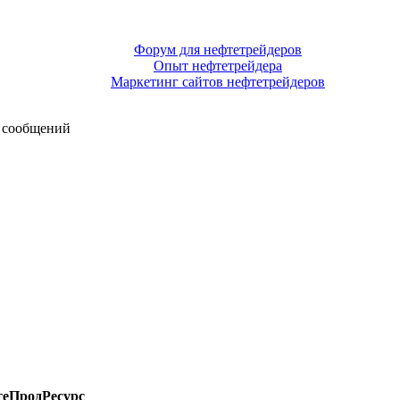
Форум для нефтетрейдеров
Опыт нефтетрейдера
Маркетинг сайтов нефтетрейдеров
 сообщений
еПродРесурс