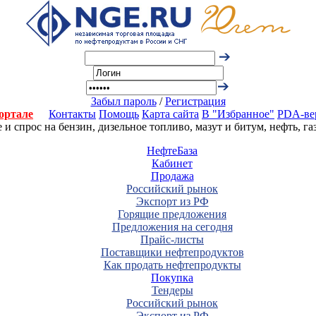
Забыл пароль
/
Регистрация
ортале
Контакты
Помощь
Карта сайта
В "Избранное"
PDA-ве
 спрос на бензин, дизельное топливо, мазут и битум, нефть, г
НефтеБаза
Кабинет
Продажа
Российский рынок
Экспорт из РФ
Горящие предложения
Предложения на сегодня
Прайс-листы
Поставщики нефтепродуктов
Как продать нефтепродукты
Покупка
Тендеры
Российский рынок
Экспорт из РФ