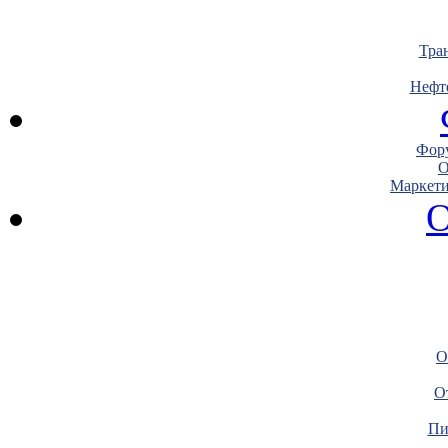
Тра
Нефт
Фору
О
Маркети
О
О
О
Пи