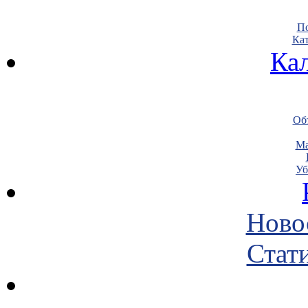
По
Кат
Ка
Объ
Ма
Уб
Ново
Стати