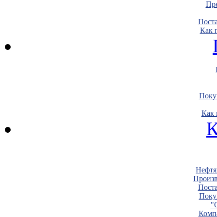
Пре
Пост
Как 
Поку
Как 
К
Нефтя
Произв
Пост
Поку
"
Комп