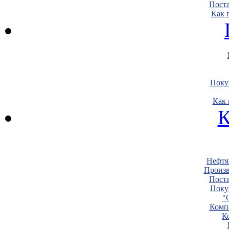
Пост
Как 
Поку
Как 
К
Нефтя
Произв
Пост
Поку
"
Комп
К