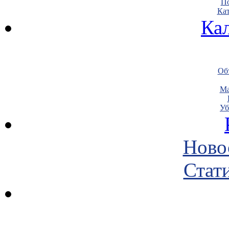
По
Кат
Ка
Объ
Ма
Уб
Ново
Стати