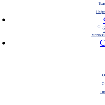
Тра
Нефт
Фору
О
Маркети
О
О
О
Пи