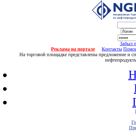
Забыл 
Реклама на портале
Контакты
Помо
На торговой площадке представлены предложение и спро
нефтепродукты
Н
Г
Пре