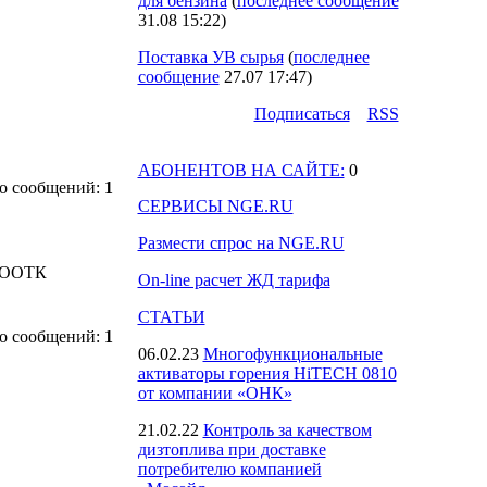
для бензина
(
последнее сообщение
31.08 15:22
)
Поставка УВ сырья
(
последнее
сообщение
27.07 17:47
)
Подпиcаться
RSS
АБОНЕНТОВ НА САЙТЕ:
0
о сообщений:
1
СЕРВИСЫ NGE.RU
Размести спрос на NGE.RU
 ОООТК
On-line расчет ЖД тарифа
СТАТЬИ
о сообщений:
1
06.02.23
Многофункциональные
активаторы горения HiTECH 0810
от компании «ОНК»
21.02.22
Контроль за качеством
дизтоплива при доставке
потребителю компанией