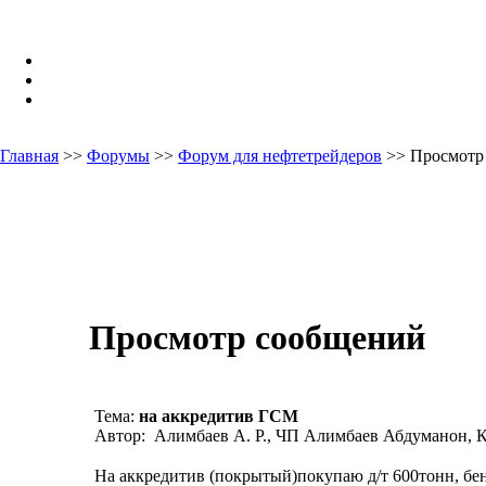
Главная
>>
Форумы
>>
Форум для нефтетрейдеров
>> Просмотр
Просмотр сообщений
Тема:
на аккредитив ГСМ
Автор: Алимбаев А. Р., ЧП Алимбаев Абдуманон, К
На аккредитив (покрытый)покупаю д/т 600тонн, бен