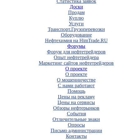
Статистика заявок
Доски
Продам
Куплю
Услуги
Транспорт.Грузоперевозки
Оборудование
Нефтехимия на HimTrade.RU
Форумы
Форум для нефтетрейдеров
Опыт нефтетрейдера
Маркетинг сайтов нефтетрейдеров
О проекте
О проекте
О мошенничестве
С нами работают
Помощь
Цены на рекламу
Цены на сервисы
Обзоры нефтерынков
События
Отличительные знаки
Опросы
Письмо администрации
Контакты