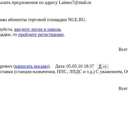
ылать предложения по адресу Laimes7@mail.ru
лько абоненты торговой площадки NGE.RU.
луйста,
введите логин и пароль
.
щадки, то
пройдите регистрацию
.
Всег
рович (
написать письмо
). Дата: 05.05.10 18:37
оставки (станция назначения, ППС, ЛПДС и т.д.) С уважением,
Всег