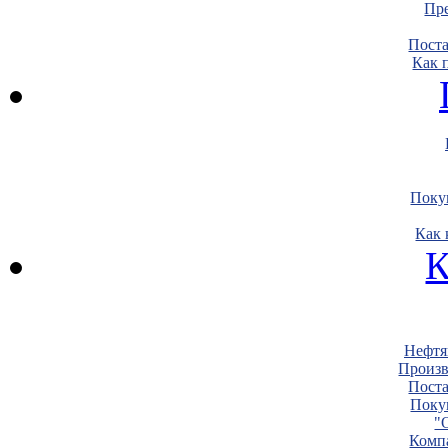
Пре
Пост
Как 
Поку
Как 
К
Нефтя
Произв
Пост
Поку
"
Комп