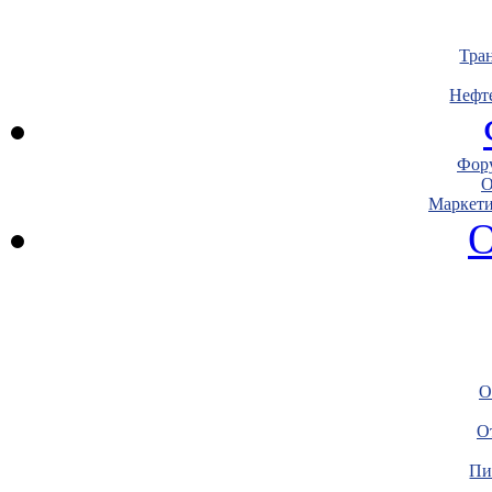
Тра
Нефт
Фору
О
Маркети
О
О
О
Пи