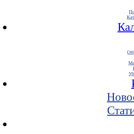
По
Кат
Ка
Объ
Ма
Уб
Ново
Стати