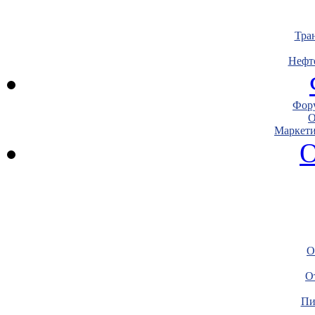
Тра
Нефт
Фору
О
Маркети
О
О
О
Пи