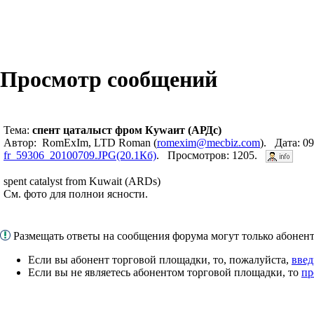
Просмотр сообщений
Тема:
спент цаталыст фром Куwаит (АРДс)
Автор: RomExIm, LTD Roman (
romexim@mecbiz.com
). Дата: 0
fr_59306_20100709.JPG(20.1Кб)
. Просмотров: 1205.
spent catalyst from Kuwait (ARDs)
См. фото для полнои ясности.
Размещать ответы на сообщения форума могут только абоне
Если вы абонент торговой площадки, то, пожалуйста,
введ
Если вы не являетесь абонентом торговой площадки, то
пр