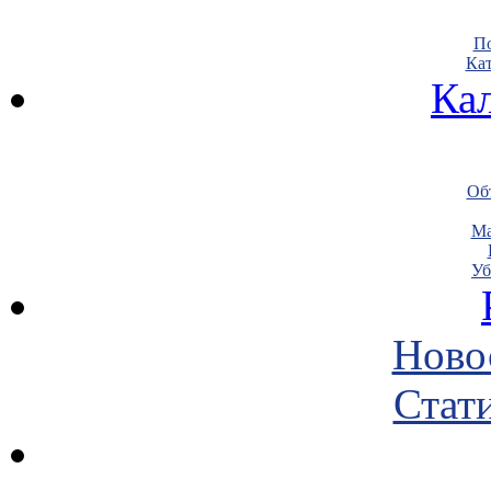
По
Кат
Ка
Объ
Ма
Уб
Ново
Стати