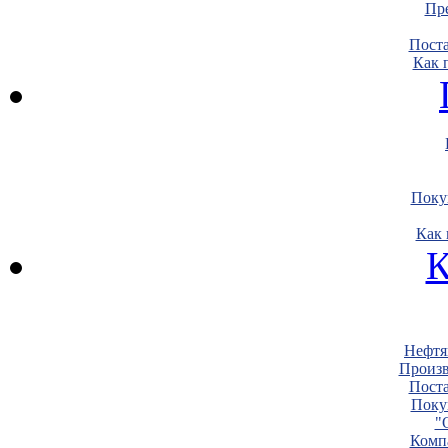
Пре
Пост
Как 
Поку
Как 
К
Нефтя
Произв
Пост
Поку
"
Комп