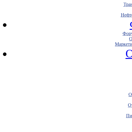
Тра
Нефт
Фору
О
Маркети
О
О
О
Пи