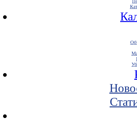
По
Кат
Ка
Объ
Ма
Уб
Ново
Стати