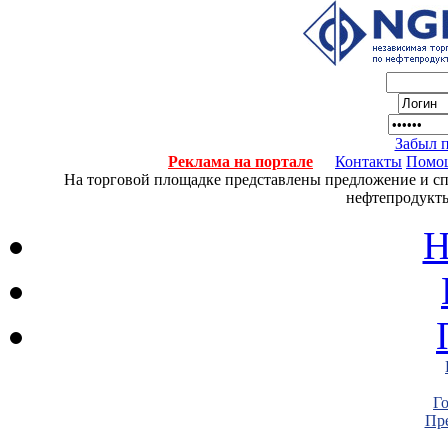
Забыл 
Реклама на портале
Контакты
Помо
На торговой площадке представлены предложение и спро
нефтепродукты
Н
Г
Пре