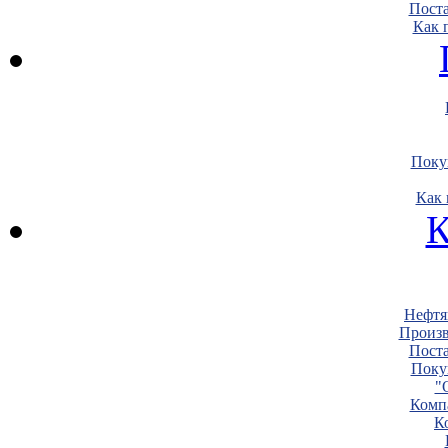
Пост
Как 
Поку
Как 
К
Нефтя
Произв
Пост
Поку
"
Комп
К