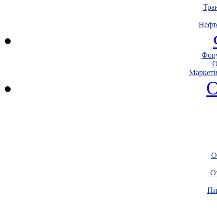
Тра
Нефт
Фору
О
Маркети
О
О
О
Пи