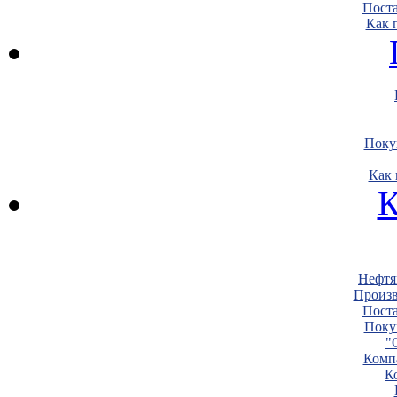
Пост
Как 
Поку
Как 
К
Нефтя
Произв
Пост
Поку
"
Комп
К