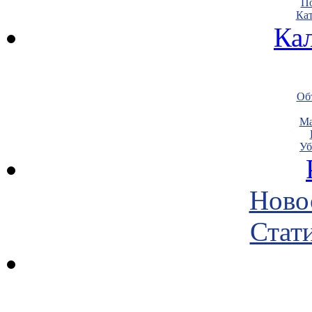
По
Кат
Ка
Объ
Ма
Уб
Ново
Стати