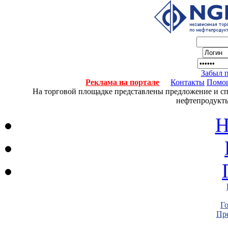
Забыл 
Реклама на портале
Контакты
Помо
На торговой площадке представлены предложение и спро
нефтепродукты
Н
Г
Пре