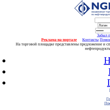
Забыл 
Реклама на портале
Контакты
Помо
На торговой площадке представлены предложение и спро
нефтепродукты
Н
Г
Пре