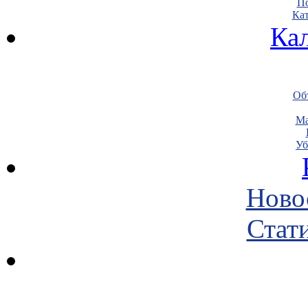
По
Кат
Ка
Объ
Ма
Уб
Ново
Стати