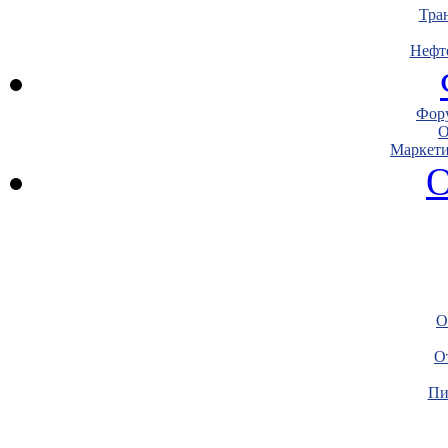
Тра
Нефт
Фору
О
Маркети
О
О
О
Пи