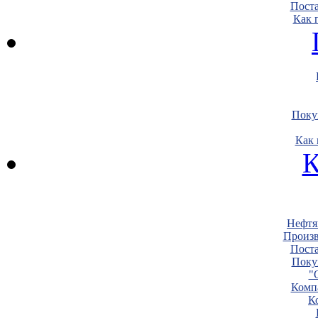
Пост
Как 
Поку
Как 
К
Нефтя
Произв
Пост
Поку
"
Комп
К