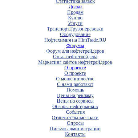
Статистика заявок
Доски
Продам
Куплю
Услуги
Транспорт.Грузоперевозки
Оборудование
Нефтехимия на HimTrade.RU
Форумы
Форум для нефтетрейдеров
Опыт нефтетрейдера
Маркетинг сайтов нефтетрейдеров
О проекте
О проекте
О мошенничестве
С нами работают
Помощь
Цены на рекламу
Цены на сервисы
Обзоры нефтерынков
События
Отличительные знаки
Опросы
Письмо администрации
Контакты