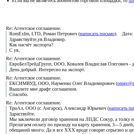
Если вы не являетесь абонентом торговой площадки, то
пр
Re: Агентское соглашение.
RomExIm, LTD, Роман Петрович (
написать письмо
). Дата:
Здравствуйте,ув.Владимир.
Как насчёт экспорта?
С ув,
Re: Агентское соглашение.
ЕвроБелТрейдГрупп, ООО, Ковалев Владислав Олегович - д
День добрый. Интересно на экспорт.
Re: Агентское соглашение.
ЕКСИМВУД, ООО, Науменко Олег Владимирович (
omgv@ra
Вышлите мне драфт соглашения.
Спасибо.
Re: Агентское соглашение.
ТриАл, ООО (г. Ангарск), Александр Юрьевич (
написать п
Здраствуйте.
Мы заключили договор хранения на ЛПДС Сокур, а толку но
Прелагаем оплату по приходу на карту хранения, 3—5 дней, 
обещаний много. Да и все XXX вроде говорят серьезно и це