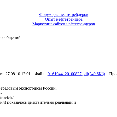
Форум для нефтетрейдеров
Опыт нефтетрейдера
Маркетинг сайтов нефтетрейдеров
 сообщений
та: 27.08.10 12:01. Файл:
fr_61044_20100827.pdf(249.6Кб)
. Про
редовым экспортёром России.
-
rovich."
йл) показалось действительно реальным и