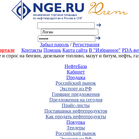
Забыл пароль
/
Регистрация
ортале
Контакты
Помощь
Карта сайта
В "Избранное"
PDA-ве
 спрос на бензин, дизельное топливо, мазут и битум, нефть, г
НефтеБаза
Кабинет
Продажа
Российский рынок
Экспорт из РФ
Горящие предложения
Предложения на сегодня
Прайс-листы
Поставщики нефтепродуктов
Как продать нефтепродукты
Покупка
Тендеры
Российский рынок
Экспорт из РФ