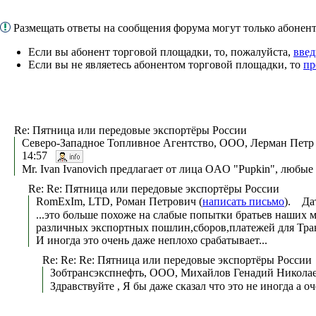
Размещать ответы на сообщения форума могут только абоне
Если вы абонент торговой площадки, то, пожалуйста,
введ
Если вы не являетесь абонентом торговой площадки, то
пр
Re: Пятница или передовые экспортёры России
Северо-Западное Топливное Агентство, ООО, Лерман Петр 
14:57
Mr. Ivan Ivanovich предлагает от лица OAO "Pupkin", любы
Re: Re: Пятница или передовые экспортёры России
RomExIm, LTD, Роман Петрович (
написать письмо
). Да
...это больше похоже на слабые попытки братьев наших 
различных экспортных пошлин,сборов,платежей для Тра
И иногда это очень даже неплохо срабатывает...
Re: Re: Re: Пятница или передовые экспортёры России
Зобтрансэкспнефть, ООО, Михайлов Генадий Николае
Здравствуйте , Я бы даже сказал что это не иногда а 