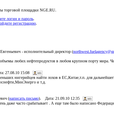
нты торговой площадки NGE.RU.
ите логин и пароль
.
ойдите регистрацию
.
Евгеньевич - исполнительный директор (
northwest.fuelagency@g
е объемы любих нефтепродуктов в любом крупном порту мира. Че
та: 27.08.10 15:08
меньших нигерийцев найти лохов в ЕС,Китае,т.п. для дальнейшег
нснефти,МинЭнерго и т.д.
вич (
написать письмо
). Дата: 21.09.10 12:35
очень даже часто срабатывает . А еще там было написано Федераци