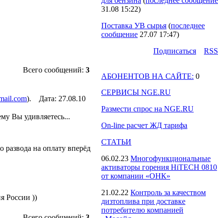
для бензина
(
последнее сообщение
31.08 15:22
)
Поставка УВ сырья
(
последнее
сообщение
27.07 17:47
)
Подпиcаться
RSS
Всего сообщений:
3
АБОНЕНТОВ НА САЙТЕ:
0
СЕРВИСЫ NGE.RU
mail.com
). Дата: 27.08.10
Размести спрос на NGE.RU
му Вы удивляетесь...
On-line расчет ЖД тарифа
СТАТЬИ
о развода на оплату вперёд
06.02.23
Многофункциональные
активаторы горения HiTECH 0810
от компании «ОНК»
21.02.22
Контроль за качеством
я России ))
дизтоплива при доставке
потребителю компанией
Всего сообщений:
3