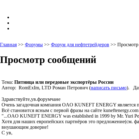
Главная
>>
Форумы
>>
Форум для нефтетрейдеров
>> Просмотр
Просмотр сообщений
Тема:
Пятница или передовые экспортёры России
Автор: RomExIm, LTD Роман Петрович (
написать письмо
). Да
Здравствуйте,ув.форумчане
Очень загадочная компания OAO KUNEFT ENERGY является пе
Всё становится ясным с первой фразы на сайте kuneftenergy.com 
"...OAO KUNEFT ENERGY was established in 1999 by Mr. Yuri Pet
Хотя для наших европейских партнёров это предложение(см. фа
внушающим доверие!
С ув,