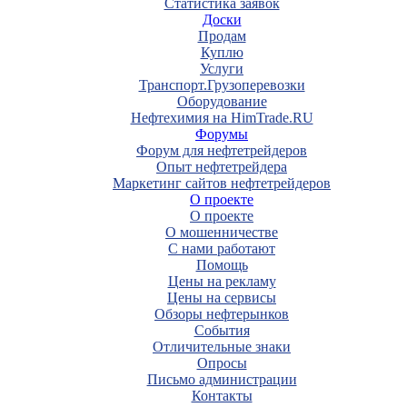
Статистика заявок
Доски
Продам
Куплю
Услуги
Транспорт.Грузоперевозки
Оборудование
Нефтехимия на HimTrade.RU
Форумы
Форум для нефтетрейдеров
Опыт нефтетрейдера
Маркетинг сайтов нефтетрейдеров
О проекте
О проекте
О мошенничестве
С нами работают
Помощь
Цены на рекламу
Цены на сервисы
Обзоры нефтерынков
События
Отличительные знаки
Опросы
Письмо администрации
Контакты