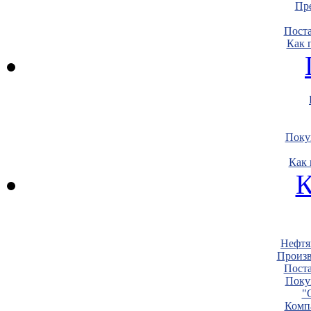
Пре
Пост
Как 
Поку
Как 
К
Нефтя
Произв
Пост
Поку
"
Комп