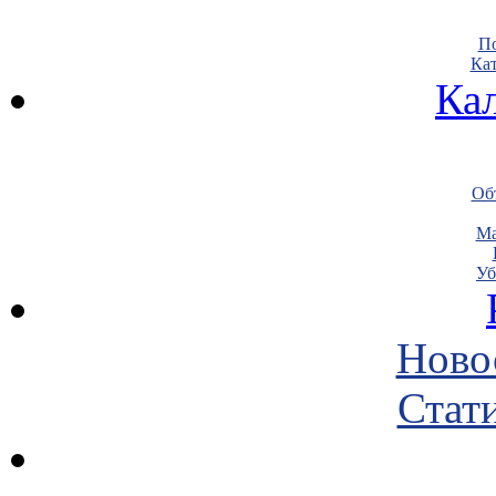
По
Кат
Ка
Объ
Ма
Уб
Ново
Стати