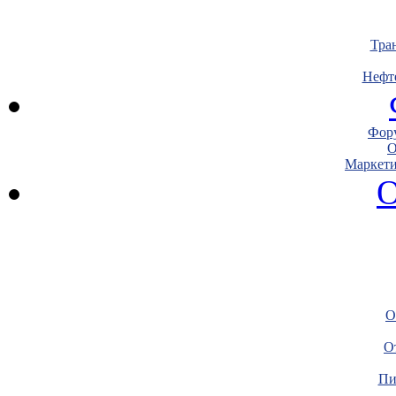
Тра
Нефт
Фору
О
Маркети
О
О
О
Пи