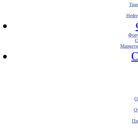
Тра
Нефт
Фору
О
Маркети
О
О
О
Пи