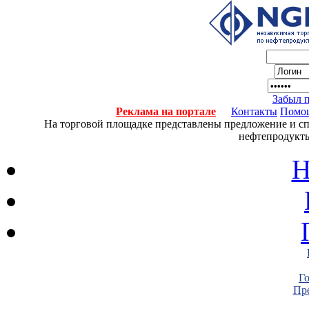
Забыл 
Реклама на портале
Контакты
Помо
На торговой площадке представлены предложение и спро
нефтепродукты
Н
Г
Пре