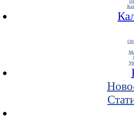
По
Кат
Ка
Объ
Ма
Уб
Ново
Стати