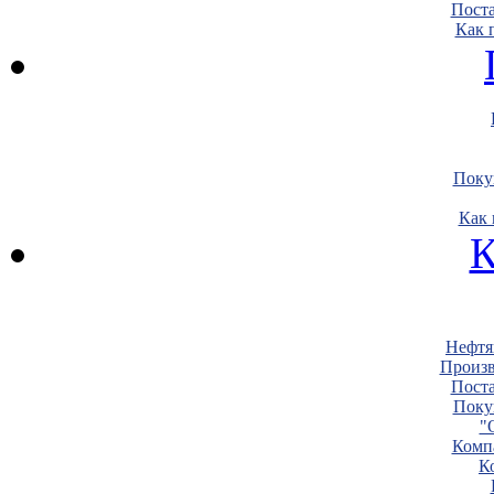
Пост
Как 
Поку
Как 
К
Нефтя
Произв
Пост
Поку
"
Комп
К