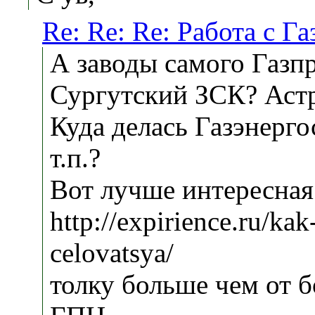
Re: Re: Re: Работа с Г
А заводы самого Газп
Сургутский ЗСК? Аст
Куда делась Газэнерг
т.п.?
Вот лучше интересна
http://expirience.ru/kak
celovatsya/
толку больше чем от 