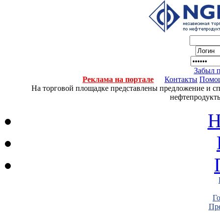
Забыл 
Реклама на портале
Контакты
Помо
На торговой площадке представлены предложение и спро
нефтепродукты
Н
Г
Пре