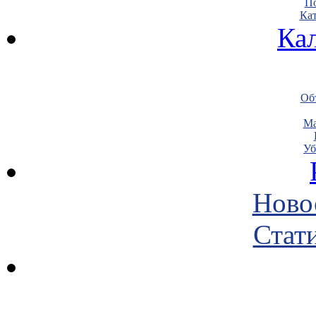
По
Кат
Ка
Объ
Ма
Уб
Ново
Стати