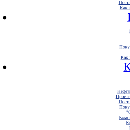
Пост
Как 
Поку
Как 
К
Нефтя
Произв
Пост
Поку
"
Комп
К