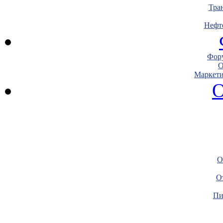
Тра
Нефт
Фору
О
Маркети
О
О
О
Пи