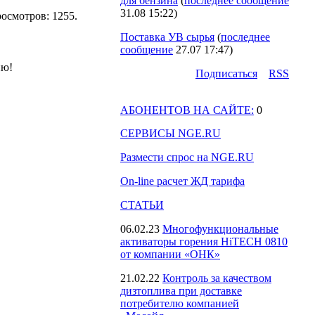
для бензина
(
последнее сообщение
31.08 15:22
)
Просмотров: 1255.
Поставка УВ сырья
(
последнее
сообщение
27.07 17:47
)
ию!
Подпиcаться
RSS
АБОНЕНТОВ НА САЙТЕ:
0
СЕРВИСЫ NGE.RU
Размести спрос на NGE.RU
On-line расчет ЖД тарифа
СТАТЬИ
06.02.23
Многофункциональные
активаторы горения HiTECH 0810
от компании «ОНК»
21.02.22
Контроль за качеством
дизтоплива при доставке
потребителю компанией