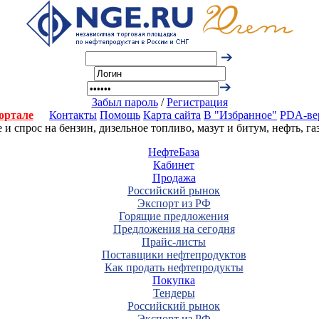
Забыл пароль
/
Регистрация
ортале
Контакты
Помощь
Карта сайта
В "Избранное"
PDA-ве
 спрос на бензин, дизельное топливо, мазут и битум, нефть, г
НефтеБаза
Кабинет
Продажа
Российский рынок
Экспорт из РФ
Горящие предложения
Предложения на сегодня
Прайс-листы
Поставщики нефтепродуктов
Как продать нефтепродукты
Покупка
Тендеры
Российский рынок
Экспорт из РФ