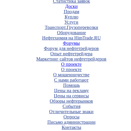
Статистика заявок
Доски
Продам
Куплю
Услуги
Транспорт.Грузоперевозки
Оборудование
Нефтехимия на HimTrade.RU
Форумы
Форум для нефтетрейдеров
Опыт нефтетрейдера
Маркетинг сайтов нефтетрейдеров
О проекте
О проекте
О мошенничестве
С нами работают
Помощь
Цены на рекламу
Цены на сервисы
Обзоры нефтерынков
События
Отличительные знаки
Опросы
Письмо администрации
Контакты