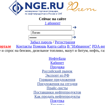
Сейчас на сайте
1 абонент
Забыл пароль
/
Регистрация
ортале
Контакты
Помощь
Карта сайта
В "Избранное"
PDA-ве
 спрос на бензин, дизельное топливо, мазут и битум, нефть, г
НефтеБаза
Кабинет
Продажа
Российский рынок
Экспорт из РФ
Горящие предложения
Предложения на сегодня
Прайс-листы
Поставщики нефтепродуктов
Как продать нефтепродукты
Покупка
Тендеры