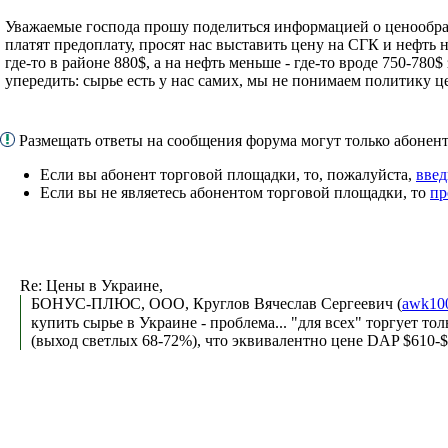
Уважаемые господа прошу поделиться информацией о ценообраз
платят предоплату, просят нас выставить цену на СГК и нефть 
где-то в районе 880$, а на нефть меньше - где-то вроде 750-780$
упередить: сырье есть у нас самих, мы не понимаем политику ц
Размещать ответы на сообщения форума могут только абоне
Если вы абонент торговой площадки, то, пожалуйста,
введ
Если вы не являетесь абонентом торговой площадки, то
пр
Re: Цены в Украине,
БОНУС-ПЛЮС, ООО, Круглов Вячеслав Сергеевич (
awk10
купить сырье в Украине - проблема... "для всех" торгует то
(выход светлых 68-72%), что эквивалентно цене DAP $610-$630