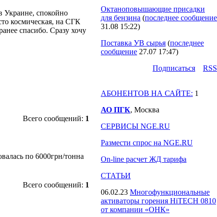
Октаноповышающие присадки
в Украине, спокойно
для бензина
(
последнее сообщение
сто космическая, на СГК
31.08 15:22
)
 ранее спасибо. Сразу хочу
Поставка УВ сырья
(
последнее
сообщение
27.07 17:47
)
Подпиcаться
RSS
АБОНЕНТОВ НА САЙТЕ:
1
АО ПГК
, Москва
Всего сообщений:
1
СЕРВИСЫ NGE.RU
Размести спрос на NGE.RU
говалась по 6000грн/тонна
On-line расчет ЖД тарифа
СТАТЬИ
Всего сообщений:
1
06.02.23
Многофункциональные
активаторы горения HiTECH 0810
от компании «ОНК»