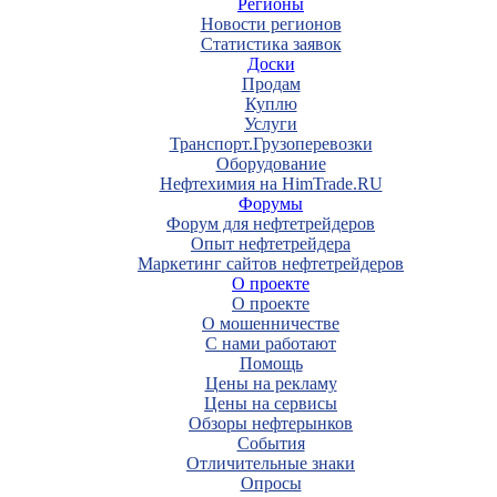
Регионы
Новости регионов
Статистика заявок
Доски
Продам
Куплю
Услуги
Транспорт.Грузоперевозки
Оборудование
Нефтехимия на HimTrade.RU
Форумы
Форум для нефтетрейдеров
Опыт нефтетрейдера
Маркетинг сайтов нефтетрейдеров
О проекте
О проекте
О мошенничестве
С нами работают
Помощь
Цены на рекламу
Цены на сервисы
Обзоры нефтерынков
События
Отличительные знаки
Опросы