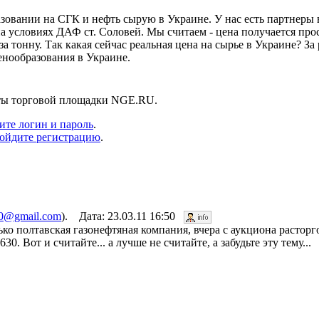
овании на СГК и нефть сырую в Украине. У нас есть партнеры 
на условиях ДАФ ст. Соловей. Мы считаем - цена получается про
 за тонну. Так какая сейчас реальная цена на сырье в Украине? За
енообразования в Украине.
нты торговой площадки NGE.RU.
ите логин и пароль
.
ойдите регистрацию
.
0@gmail.com
). Дата: 23.03.11 16:50
лько полтавская газонефтяная компания, вчера с аукциона растор
. Вот и считайте... а лучше не считайте, а забудьте эту тему...