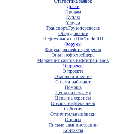
Статистика заявок
Доски
Продам
Куплю
Услуги
Транспорт.Грузоперевозки
Оборудование
Нефтехимия на HimTrade.RU
Форумы
Форум для нефтетрейдеров
Опыт нефтетрейдера
Маркетинг сайтов нефтетрейдеров
О проекте
О проекте
О мошенничестве
С нами работают
Помощь
Цены на рекламу
Цены на сервисы
Обзоры нефтерынков
События
Отличительные знаки
Опросы
Письмо администрации
Контакты