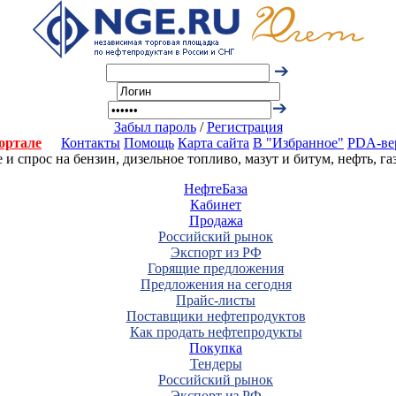
Забыл пароль
/
Регистрация
ортале
Контакты
Помощь
Карта сайта
В "Избранное"
PDA-ве
 спрос на бензин, дизельное топливо, мазут и битум, нефть, г
НефтеБаза
Кабинет
Продажа
Российский рынок
Экспорт из РФ
Горящие предложения
Предложения на сегодня
Прайс-листы
Поставщики нефтепродуктов
Как продать нефтепродукты
Покупка
Тендеры
Российский рынок
Экспорт из РФ