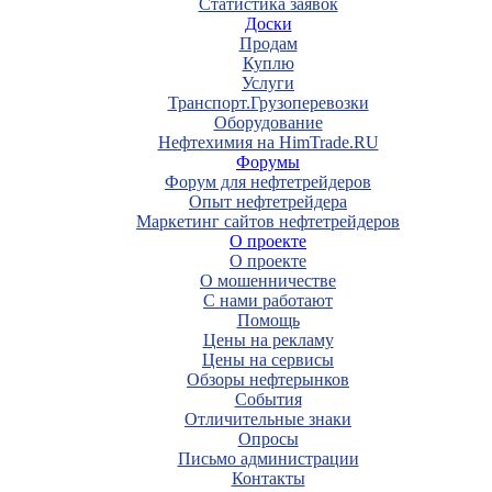
Статистика заявок
Доски
Продам
Куплю
Услуги
Транспорт.Грузоперевозки
Оборудование
Нефтехимия на HimTrade.RU
Форумы
Форум для нефтетрейдеров
Опыт нефтетрейдера
Маркетинг сайтов нефтетрейдеров
О проекте
О проекте
О мошенничестве
С нами работают
Помощь
Цены на рекламу
Цены на сервисы
Обзоры нефтерынков
События
Отличительные знаки
Опросы
Письмо администрации
Контакты