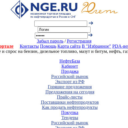
Забыл пароль
/
Регистрация
ортале
Контакты
Помощь
Карта сайта
В "Избранное"
PDA-ве
 спрос на бензин, дизельное топливо, мазут и битум, нефть, г
НефтеБаза
Кабинет
Продажа
Российский рынок
Экспорт из РФ
Горящие предложения
Предложения на сегодня
Прайс-листы
Поставщики нефтепродуктов
Как продать нефтепродукты
Покупка
Тендеры
Российский рынок
Экспорт из РФ