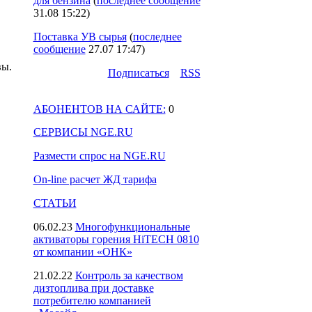
для бензина
(
последнее сообщение
31.08 15:22
)
Поставка УВ сырья
(
последнее
сообщение
27.07 17:47
)
вы.
Подпиcаться
RSS
АБОНЕНТОВ НА САЙТЕ:
0
СЕРВИСЫ NGE.RU
Размести спрос на NGE.RU
On-line расчет ЖД тарифа
СТАТЬИ
06.02.23
Многофункциональные
активаторы горения HiTECH 0810
от компании «ОНК»
21.02.22
Контроль за качеством
дизтоплива при доставке
потребителю компанией