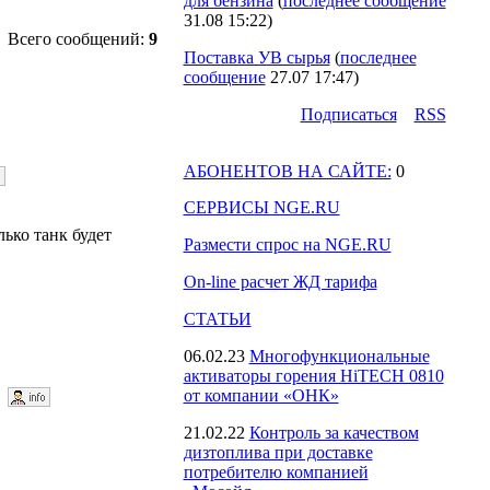
для бензина
(
последнее сообщение
31.08 15:22
)
Всего сообщений:
9
Поставка УВ сырья
(
последнее
сообщение
27.07 17:47
)
Подпиcаться
RSS
АБОНЕНТОВ НА САЙТЕ:
0
СЕРВИСЫ NGE.RU
ько танк будет
Размести спрос на NGE.RU
On-line расчет ЖД тарифа
СТАТЬИ
06.02.23
Многофункциональные
активаторы горения HiTECH 0810
7
от компании «ОНК»
21.02.22
Контроль за качеством
дизтоплива при доставке
потребителю компанией