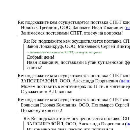
Re: подскажите кем осуществляется поставка СПБТ ко
Новотэк-Трейдинг, ООО, Западаев Иван Иванович (
н
Занимаемся поставками СПБТ, отвечу на вопросы!
Re: Re: подскажите кем осуществляется поставка С
Завод Лоджикруф, ООО, Михальков Сергей Виктор
> Занимаемся поставками СПБТ, отвечу на вопросы!
Добрый день!
Иван Иванович, поставками Бутан-бутиленовой фрак
стоить?
Re: подскажите кем осуществляется поставка СПБТ ко
ЗАПСИБГАЗОЙЛ, ООО, Александр Георгиевич (
напи
Можем поставить в контейнерах по 11 тн. в контейнер
С уважением А.Павленко
Re: подскажите кем осуществляется поставка СПБТ ко
Брянская Газовая Компания, ООО, Пономарев Сергей 
По-моему их всего 2
Re: Re: подскажите кем осуществляется поставка С
ЗАПСИБГАЗОЙЛ, ООО, Александр Георгиевич (
н
Ну конечно же два.Спасибо что поправили