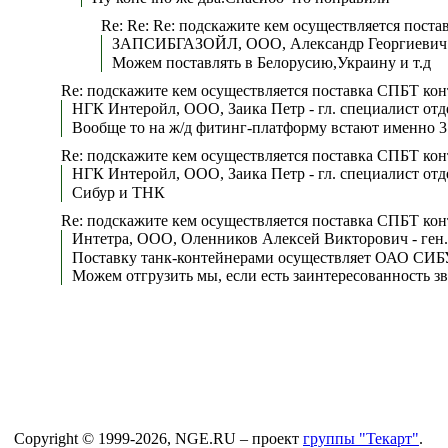
Re: Re: Re: подскажите кем осуществляется пост
ЗАПСИБГАЗОЙЛ, ООО, Александр Георгиевич 
Можем поставлять в Белорусию,Украину и т.д
Re: подскажите кем осуществляется поставка СПБТ ко
НГК Интеройл, ООО, Заика Петр - гл. специалист отд
Вообще то на ж/д фитинг-платформу встают именно 3 
Re: подскажите кем осуществляется поставка СПБТ ко
НГК Интеройл, ООО, Заика Петр - гл. специалист отд
Сибур и ТНК
Re: подскажите кем осуществляется поставка СПБТ ко
Интетра, ООО, Оленников Алексей Викторович - ген.
Поставку танк-контейнерами осуществляет ОАО СИБ
Можем отгрузить мы, если есть заинтересованность з
Copyright © 1999-2026, NGE.RU – проект
группы "Текарт"
.