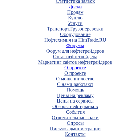
Статистика заявок
Доски
Продам
Куплю
Услуги
Транспорт.Грузоперевозки
Оборудование
Нефтехимия на HimTrade.RU
Форумы
Форум для нефтетрейдеров
Опыт нефтетрейдера
Маркетинг сайтов нефтетрейдеров
О проекте
О проекте
О мошенничестве
С нами работают
Помощь
Цены на рекламу
Цены на сервисы
Обзоры нефтерынков
События
Отличительные знаки
Опросы
Письмо администрации
Контакты