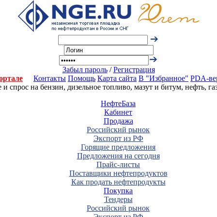
Забыл пароль
/
Регистрация
ортале
Контакты
Помощь
Карта сайта
В "Избранное"
PDA-ве
 спрос на бензин, дизельное топливо, мазут и битум, нефть, г
НефтеБаза
Кабинет
Продажа
Российский рынок
Экспорт из РФ
Горящие предложения
Предложения на сегодня
Прайс-листы
Поставщики нефтепродуктов
Как продать нефтепродукты
Покупка
Тендеры
Российский рынок
Экспорт из РФ