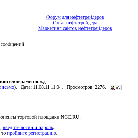
Форум для нефтетрейдеров
Опыт нефтетрейдера
Маркетинг сайтов нефтетрейдеров
 сообщений
контейнерами по жд
письмо
). Дата: 11.08.11 11:04. Просмотров: 2276.
абоненты торговой площадки NGE.RU.
а,
введите логин и пароль
.
 то
пройдите регистрацию
.