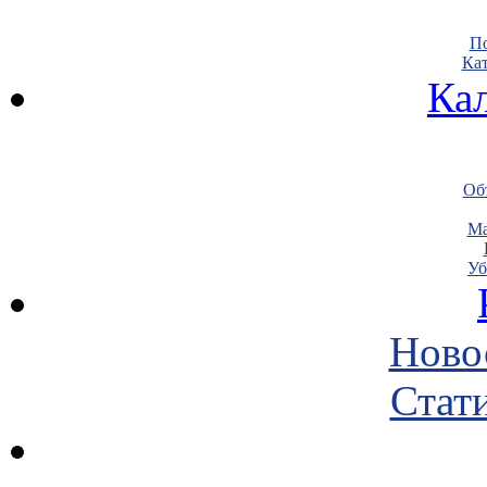
По
Кат
Ка
Объ
Ма
Уб
Ново
Стати