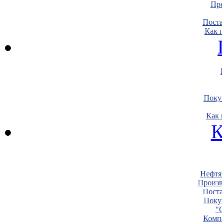
Пре
Пост
Как 
Поку
Как 
К
Нефтя
Произв
Пост
Поку
"
Комп