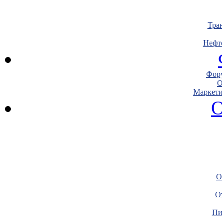
Тра
Нефт
Фору
О
Маркети
О
О
О
Пи