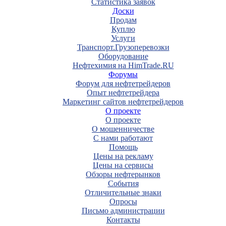
Статистика заявок
Доски
Продам
Куплю
Услуги
Транспорт.Грузоперевозки
Оборудование
Нефтехимия на HimTrade.RU
Форумы
Форум для нефтетрейдеров
Опыт нефтетрейдера
Маркетинг сайтов нефтетрейдеров
О проекте
О проекте
О мошенничестве
С нами работают
Помощь
Цены на рекламу
Цены на сервисы
Обзоры нефтерынков
События
Отличительные знаки
Опросы
Письмо администрации
Контакты