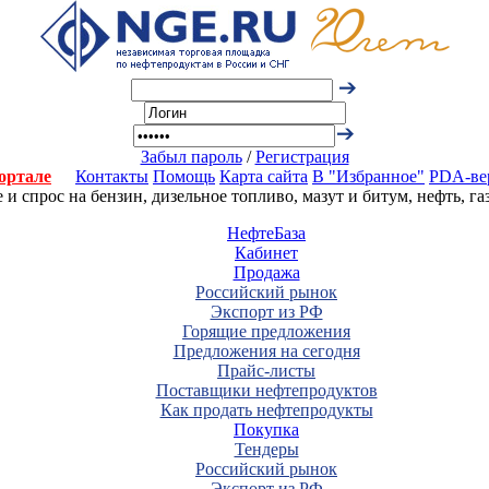
Забыл пароль
/
Регистрация
ортале
Контакты
Помощь
Карта сайта
В "Избранное"
PDA-ве
 спрос на бензин, дизельное топливо, мазут и битум, нефть, г
НефтеБаза
Кабинет
Продажа
Российский рынок
Экспорт из РФ
Горящие предложения
Предложения на сегодня
Прайс-листы
Поставщики нефтепродуктов
Как продать нефтепродукты
Покупка
Тендеры
Российский рынок
Экспорт из РФ