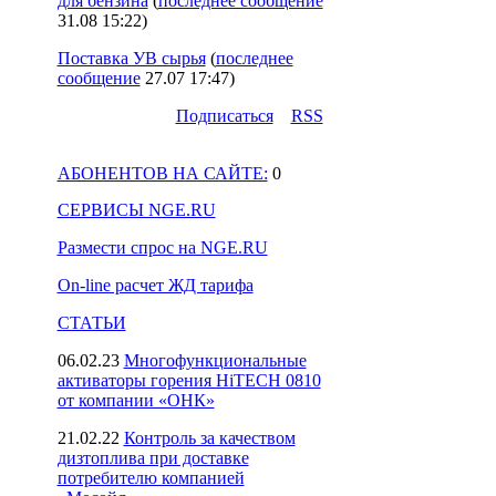
для бензина
(
последнее сообщение
31.08 15:22
)
Поставка УВ сырья
(
последнее
сообщение
27.07 17:47
)
Подпиcаться
RSS
АБОНЕНТОВ НА САЙТЕ:
0
СЕРВИСЫ NGE.RU
Размести спрос на NGE.RU
On-line расчет ЖД тарифа
СТАТЬИ
06.02.23
Многофункциональные
активаторы горения HiTECH 0810
от компании «ОНК»
21.02.22
Контроль за качеством
дизтоплива при доставке
потребителю компанией