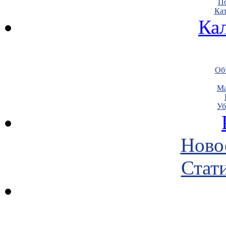
По
Кат
Ка
Объ
Ма
Уб
Ново
Стати