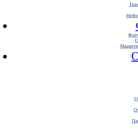
Тра
Нефт
Фору
О
Маркети
О
О
О
Пи