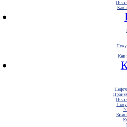
Пост
Как 
Поку
Как 
К
Нефтя
Произв
Пост
Поку
"
Комп
К