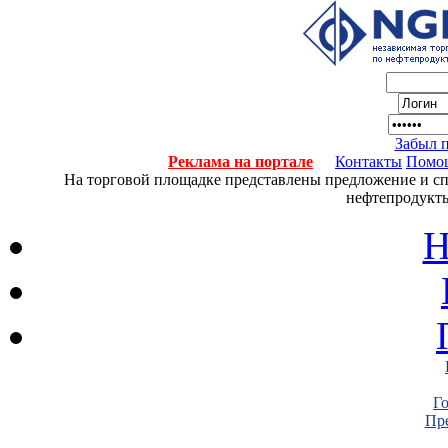
Забыл 
Реклама на портале
Контакты
Помо
На торговой площадке представлены предложение и спро
нефтепродукты
Н
Г
Пре