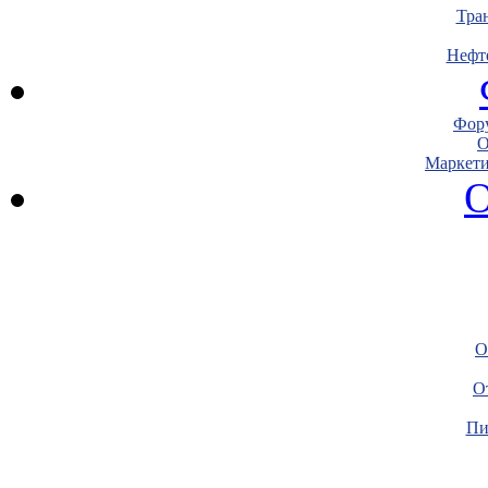
Тра
Нефт
Фору
О
Маркети
О
О
О
Пи