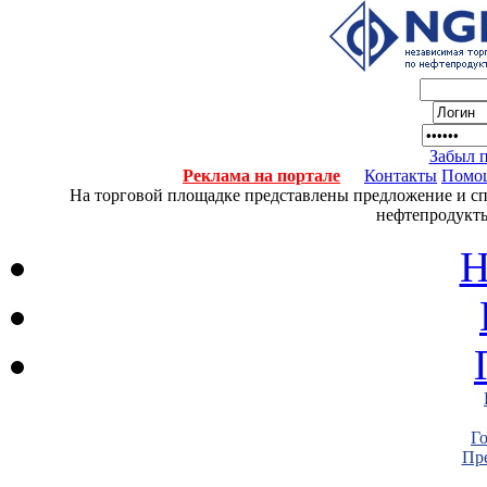
Забыл 
Реклама на портале
Контакты
Помо
На торговой площадке представлены предложение и спро
нефтепродукты
Н
Г
Пре