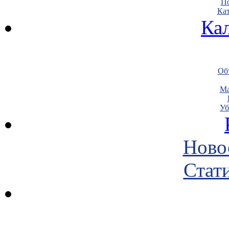
По
Кат
Ка
Объ
Ма
Уб
Ново
Стати