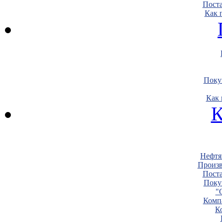
Пост
Как 
Поку
Как 
К
Нефтя
Произв
Пост
Поку
"
Комп
К