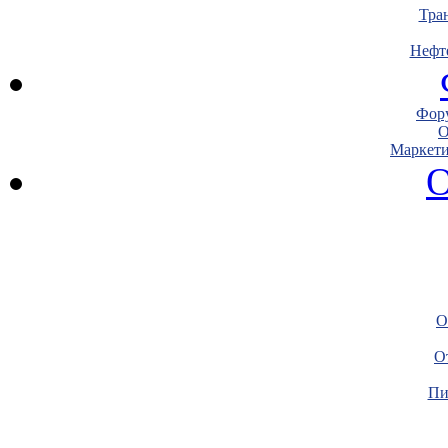
Тра
Нефт
Фору
О
Маркети
О
О
О
Пи