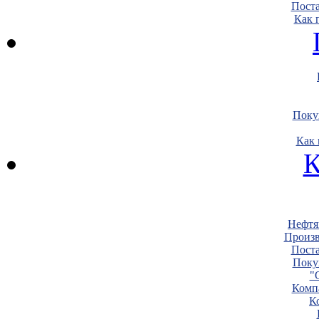
Пост
Как 
Поку
Как 
К
Нефтя
Произв
Пост
Поку
"
Комп
К