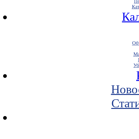
По
Кат
Ка
Объ
Ма
Уб
Ново
Стати