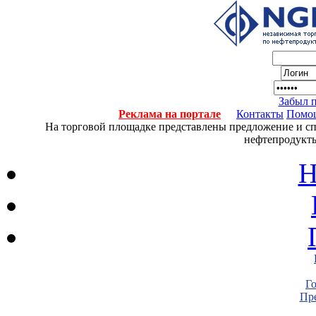
Забыл 
Реклама на портале
Контакты
Помо
На торговой площадке представлены предложение и спро
нефтепродукты
Н
Г
Пре